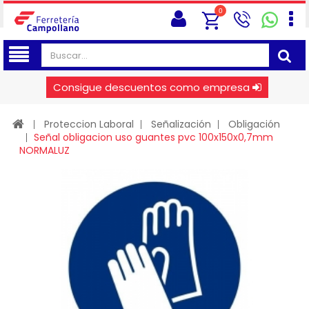
0
Consigue descuentos como empresa
Proteccion Laboral
Señalización
Obligación
Señal obligacion uso guantes pvc 100x150x0,7mm
NORMALUZ