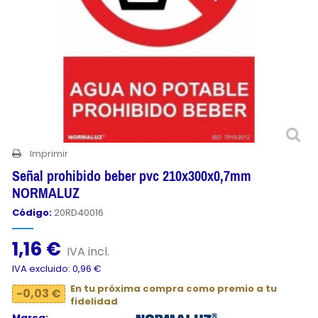
Imprimir
Señal prohibido beber pvc 210x300x0,7mm
NORMALUZ
Código:
20RD40016
1,16 €
IVA incl.
IVA excluido: 0,96 €
En tu próxima compra como premio a tu
-0,03 €
fidelidad
Marca: