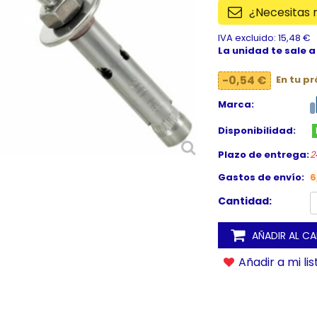
¿Necesitas
IVA excluido: 15,48 €
La unidad te sale a
-0,54 €
En tu p
Marca:
Disponibilidad:
Plazo de entrega:
2
Gastos de envío:
6
Cantidad:
AÑADIR AL C
Añadir a mi li