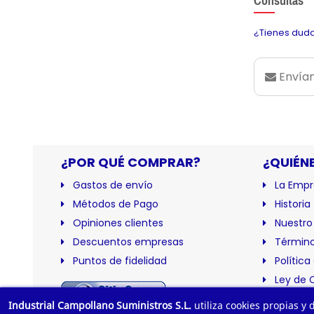
Consultas
¿Tienes duda
Envían
¿POR QUÉ COMPRAR?
¿QUIÉN
Gastos de envío
La Empr
Métodos de Pago
Historia
Opiniones clientes
Nuestro
Descuentos empresas
Término
Puntos de fidelidad
Política
Ley de 
Certific
Industrial Campollano Suministros S.L.
utiliza cookies propias y