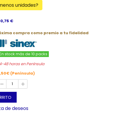
 menos unidades?
 0,75 €
róxima compra como premio a tu fidelidad
En stock más de 10 packs
4-48 horas en Península
,50€ (Península)
ARRITO
sta de deseos