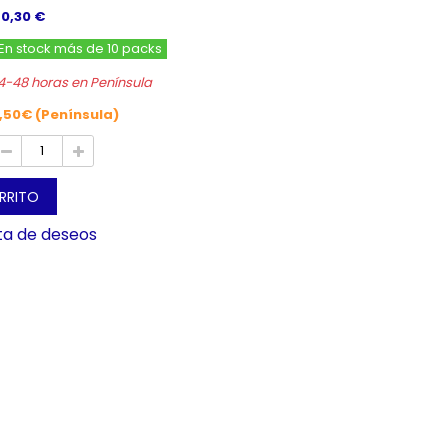
 0,30 €
En stock más de 10 packs
4-48 horas en Península
,50€ (Península)
ARRITO
sta de deseos