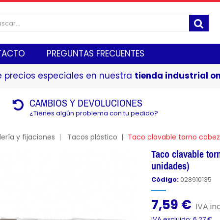
TACTO
PREGUNTAS FRECUENTES
 precios especiales en nuestra
tienda industrial on
CAMBIOS Y DEVOLUCIONES
¿Tienes algún problema con tu pedido?
lería y fijaciones
Tacos plástico
Taco clavable torno cabe
Taco clavable to
unidades)
Código:
028910135
7,59 €
IVA inc
IVA excluido: 6,27 €