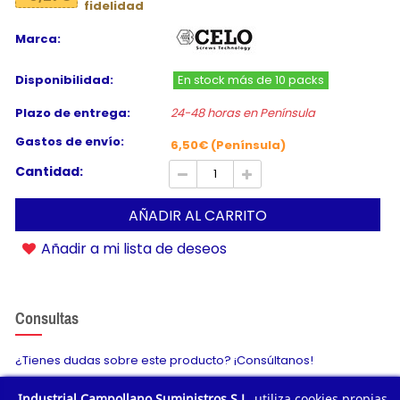
fidelidad
Marca:
Disponibilidad:
En stock más de 10 packs
Plazo de entrega:
24-48 horas en Península
Gastos de envío:
6,50€ (Península)
Cantidad:
AÑADIR AL CARRITO
Añadir a mi lista de deseos
Consultas
¿Tienes dudas sobre este producto? ¡Consúltanos!
Industrial Campollano Suministros S.L.
utiliza cookies propias