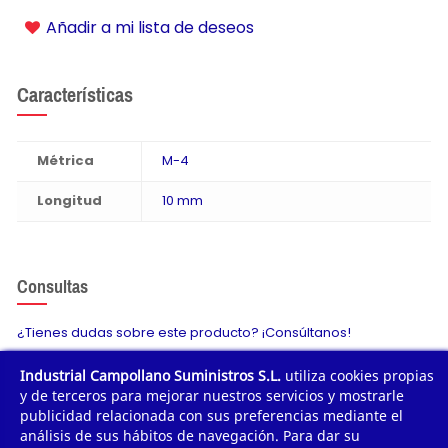
Añadir a mi lista de deseos
Características
Métrica
M-4
Longitud
10 mm
Consultas
¿Tienes dudas sobre este producto? ¡Consúltanos!
Industrial Campollano Suministros S.L.
utiliza cookies propias
Envíanos tu consulta
y de terceros para mejorar nuestros servicios y mostrarle
publicidad relacionada con sus preferencias mediante el
análisis de sus hábitos de navegación. Para dar su