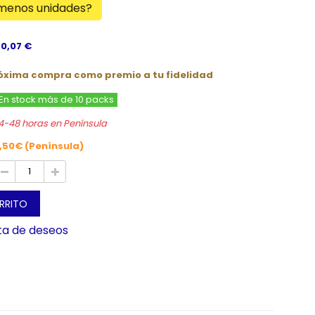
 menos unidades?
 0,07 €
róxima compra como premio a tu fidelidad
En stock más de 10 packs
4-48 horas en Península
,50€ (Península)
ARRITO
sta de deseos