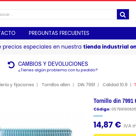
TACTO
PREGUNTAS FRECUENTES
 precios especiales en nuestra
tienda industrial on
CAMBIOS Y DEVOLUCIONES
¿Tienes algún problema con tu pedido?
lería y fijaciones
Tornillos allen
DIN 7991
Calidad 10.9
T
Tornillo din 7991
Código:
0579919060
14,87 €
IVA in