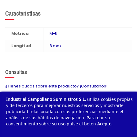
Características
Métrica
M-5
Longitud
8 mm
Consultas
¿Tienes dudas sobre este producto? ¡Consúltanos!
Industrial Campollano Suministros S.L.
utiliza cookies propias
Envíanos tu consulta
y de terceros para mejorar nuestros servicios y mostrarle
publicidad relacionada con sus preferencias mediante el
análisis de sus hábitos de navegación. Para dar su
consentimiento sobre su uso pulse el botón
Acepto
.
¿POR QUÉ COMPRAR?