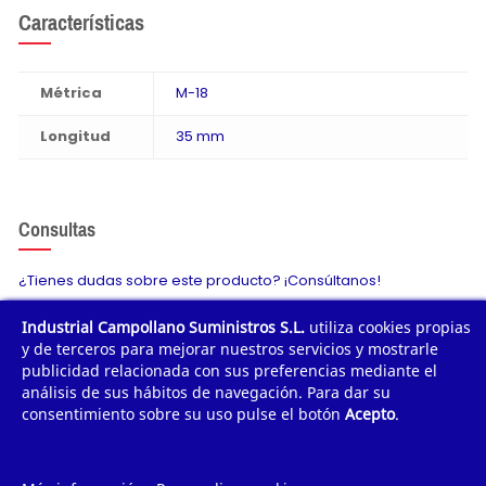
Características
Métrica
M-18
Longitud
35 mm
Consultas
¿Tienes dudas sobre este producto? ¡Consúltanos!
Industrial Campollano Suministros S.L.
utiliza cookies propias
Envíanos tu consulta
y de terceros para mejorar nuestros servicios y mostrarle
publicidad relacionada con sus preferencias mediante el
análisis de sus hábitos de navegación. Para dar su
consentimiento sobre su uso pulse el botón
Acepto
.
¿POR QUÉ COMPRAR?