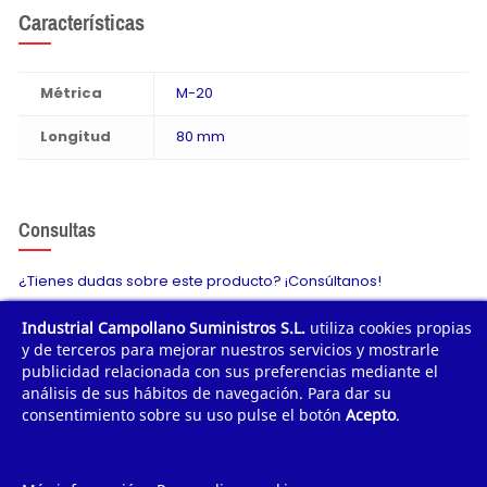
Características
Métrica
M-20
Longitud
80 mm
Consultas
¿Tienes dudas sobre este producto? ¡Consúltanos!
Industrial Campollano Suministros S.L.
utiliza cookies propias
Envíanos tu consulta
y de terceros para mejorar nuestros servicios y mostrarle
publicidad relacionada con sus preferencias mediante el
análisis de sus hábitos de navegación. Para dar su
consentimiento sobre su uso pulse el botón
Acepto
.
¿POR QUÉ COMPRAR?