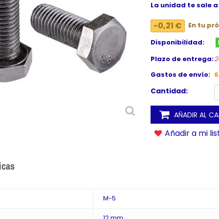
La unidad te sale a
-0,21 €
En tu pr
Disponibilidad:
Plazo de entrega:
2
Gastos de envío:
6
Cantidad:
AÑADIR AL C
Añadir a mi li
icas
M-5
12 mm