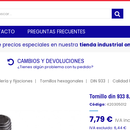
TACTO
PREGUNTAS FRECUENTES
 precios especiales en nuestra
tienda industrial on
CAMBIOS Y DEVOLUCIONES
¿Tienes algún problema con tu pedido?
lería y fijaciones
Tornillos hexagonales
DIN 933
Calidad 
Tornillo din 933 
Código:
420305012
7,79 €
IVA inc
IVA excluido: 6,44 €