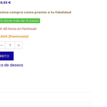
 0,02 €
óxima compra como premio a tu fidelidad
En stock más de 10 packs
4-48 horas en Península
,50€ (Península)
ARRITO
sta de deseos