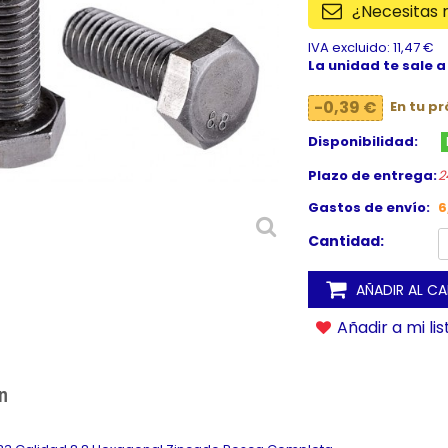
¿Necesitas
IVA excluido: 11,47 €
La unidad te sale a
-0,39 €
En tu p
Disponibilidad:
Plazo de entrega:
2
Gastos de envío:
6
Cantidad:
AÑADIR AL C
Añadir a mi li
n