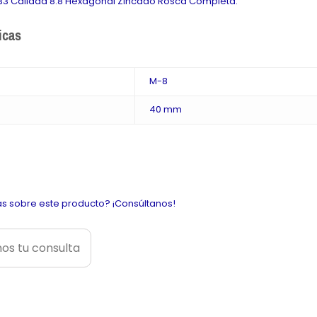
 933 Calidad 8.8 Hexagonal Zincado Rosca Completa.
icas
M-8
40 mm
s sobre este producto? ¡Consúltanos!
os tu consulta