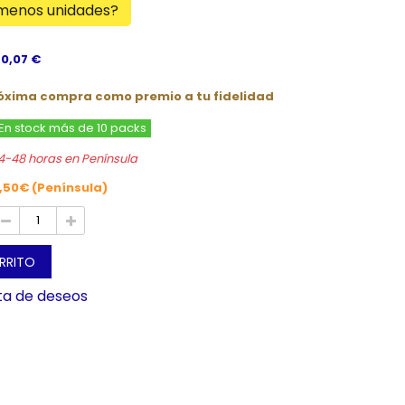
 menos unidades?
 0,07 €
róxima compra como premio a tu fidelidad
En stock más de 10 packs
4-48 horas en Península
,50€ (Península)
ARRITO
sta de deseos