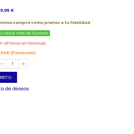
 0,05 €
róxima compra como premio a tu fidelidad
En stock más de 10 packs
4-48 horas en Península
,50€ (Península)
ARRITO
sta de deseos