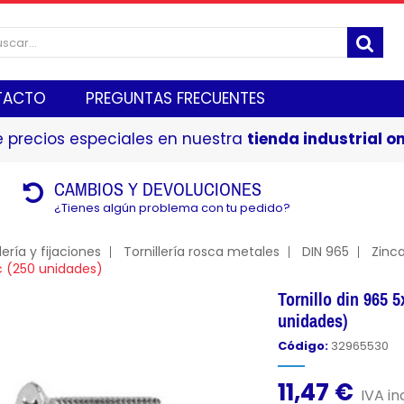
TACTO
PREGUNTAS FRECUENTES
 precios especiales en nuestra
tienda industrial on
CAMBIOS Y DEVOLUCIONES
¿Tienes algún problema con tu pedido?
lería y fijaciones
Tornillería rosca metales
DIN 965
Zinc
nc (250 unidades)
Tornillo din 965 
unidades)
Código:
32965530
11,47 €
IVA inc