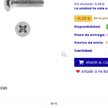
IVA excluido: 9,48 €
La unidad te sale a
-0,33 €
En tu p
Disponibilidad:
Plazo de entrega:
2
Gastos de envío:
6
Cantidad:
AÑADIR AL C
Añadir a mi li
icas
M-5