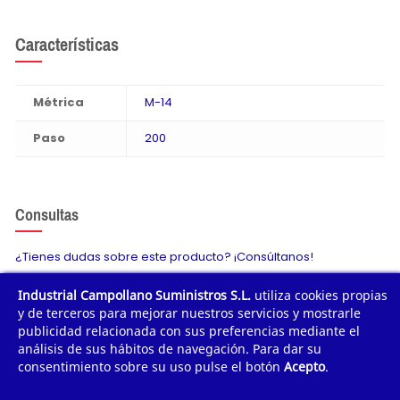
Características
Métrica
M-14
Paso
200
Consultas
¿Tienes dudas sobre este producto? ¡Consúltanos!
Industrial Campollano Suministros S.L.
utiliza cookies propias
Envíanos tu consulta
y de terceros para mejorar nuestros servicios y mostrarle
publicidad relacionada con sus preferencias mediante el
análisis de sus hábitos de navegación. Para dar su
consentimiento sobre su uso pulse el botón
Acepto
.
¿POR QUÉ COMPRAR?