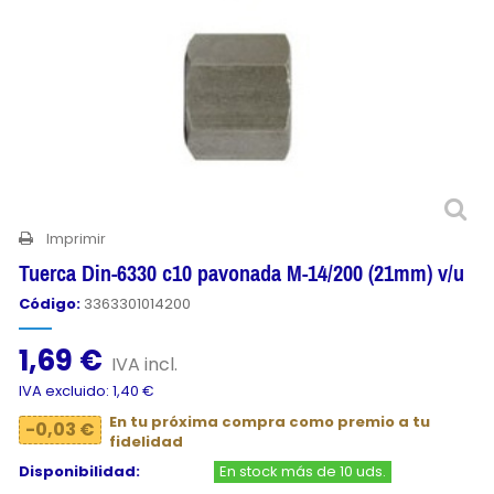
Imprimir
Tuerca Din-6330 c10 pavonada M-14/200 (21mm) v/u
Código:
3363301014200
1,69 €
IVA incl.
IVA excluido: 1,40 €
En tu próxima compra como premio a tu
-0,03 €
fidelidad
Disponibilidad:
En stock más de 10 uds.