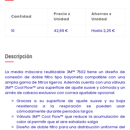
Precio x
Ahorras x
Cantidad
Unidad
Unidad
10
42,69 €
Hasta
2,25 €
Descripción
La media máscara reutilizable 3M™ 7502 tiene un diseño de
conexión de doble filtro tipo bayoneta compatible con una
amplia gama de filtros ligeros. Además cuenta con una válvula
3M™ Cool Flow™ una superficie de ajuste suave y cómoda y un
arnés de cabeza exclusivo con correa ajustable opcional.
Gracias a su superficie de ajuste suave y su baja
resistencia a la respiración se pueden usar
cómodamente durante periodos largos
Válvula 3M™ Cool Flow™ que reduce la acumulación de
calor al permitir que el aire exhalado salga
Diseño de doble filtro para una distribución uniforme del