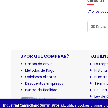
Consultas
¿Tienes duda
Envían
¿POR QUÉ COMPRAR?
¿QUIÉN
Gastos de envío
La Empr
Métodos de Pago
Historia
Opiniones clientes
Nuestro
Descuentos empresas
Término
Puntos de fidelidad
Política
Ley de 
Certific
Industrial Campollano Suministros S.L.
utiliza cookies propias y