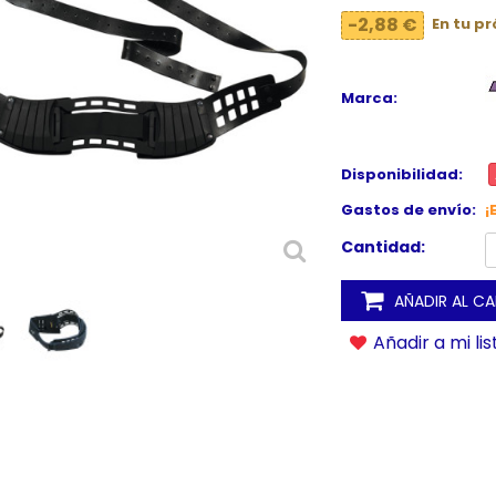
-2,88 €
En tu p
Marca:
Disponibilidad:
Gastos de envío:
¡
Cantidad:
AÑADIR AL C
Añadir a mi li