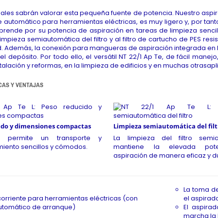
nales sabrán valorar esta pequeña fuente de potencia. Nuestro asp
 automático para herramientas eléctricas, es muy ligero y, por t
rende por su potencia de aspiración en tareas de limpieza sencil
limpieza semiautomática del filtro y al filtro de cartucho de PES res
. Además, la conexión para mangueras de aspiración integrada en 
l depósito. Por todo ello, el versátil NT 22/1 Ap Te, de fácil manej
talación y reformas, en la limpieza de edificios y en muchas otrasap
CAS Y VENTAJAS
ido y dimensiones compactas
Limpieza semiautomática del filt
o permite un transporte y
La limpieza del filtro semi
ento sencillos y cómodos.
mantiene la elevada pot
aspiración de manera eficaz y 
La toma de
orriente para herramientas eléctricas (con
el aspirado
utomático de arranque)
El aspira
marcha la 