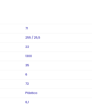
71
255 / 25,5
22
1300
35
6
72
Plástico
6,1