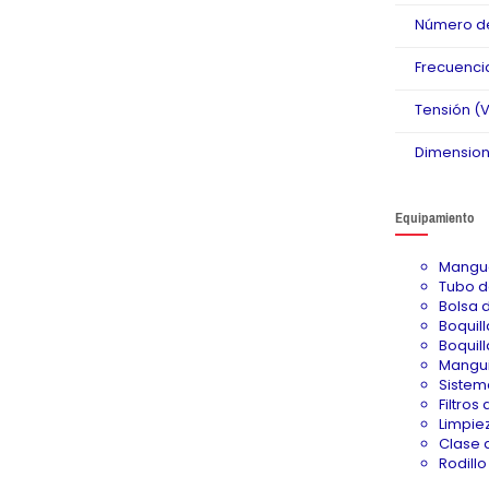
Número de
Frecuenci
Tensión (V
Dimensione
Equipamiento
Mangue
Tubo de
Bolsa de
Boquil
Boquil
Mangui
Sistem
Filtros
Limpiez
Clase d
Rodill