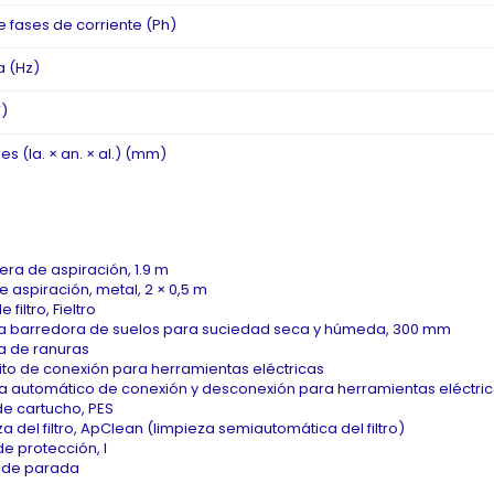
 fases de corriente (Ph)
a (Hz)
)
s (la. × an. × al.) (mm)
ra de aspiración, 1.9 m
 aspiración, metal, 2 × 0,5 m
 filtro, Fieltro
la barredora de suelos para suciedad seca y húmeda, 300 mm
la de ranuras
to de conexión para herramientas eléctricas
a automático de conexión y desconexión para herramientas eléctri
 de cartucho, PES
a del filtro, ApClean (limpieza semiautomática del filtro)
e protección, I
o de parada