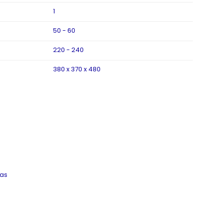
1
50 - 60
220 - 240
380 x 370 x 480
cas