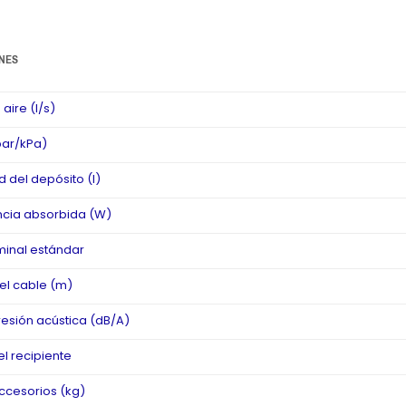
NES
aire (l/s)
ar/kPa)
 del depósito (l)
ncia absorbida (W)
inal estándar
el cable (m)
resión acústica (dB/A)
el recipiente
ccesorios (kg)