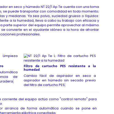
irador en seco y húmedo NT 22/1 Ap Te cuenta con una toma
anto, se puede transportar con comodidad en todo momento;
las y medianas. Ya sea polvo, suciedad gruesa o líquidos:
istente a la humedad, lleva a cabo su trabajo con eficacia y
la parte superior del equipo permite aprovechar al máximo
o, se convierte en el ayudante idóneo a la hora de afrontar
licaciones profesionales.
ro
Filtro de cartucho PES resistente a la
humedad
automática
Cambio fácil de aspirador en seco a
encia de
aspirador en húmedo sin secado previo
duradera
.
del filtro de cartucho PES
.
 corriente del equipo actúa como "control remoto" para
r.
dor arranca de forma automática cuando se pone en
herramienta eléctrica conectada.