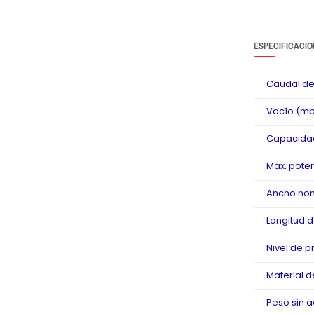
ESPECIFICACIO
Caudal de 
Vacío (mb
Capacidad
Máx. pote
Ancho nom
Longitud d
Nivel de p
Material d
Peso sin a