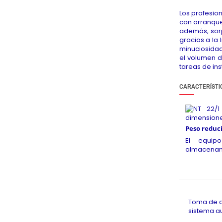
Los profesio
con arranque
además, sorp
gracias a la 
minuciosidad
el volumen de
tareas de ins
CARACTERÍSTI
Peso reduc
El equip
almacenami
Toma de c
sistema a