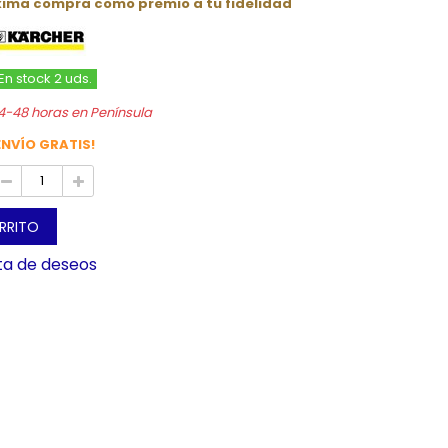
óxima compra como premio a tu fidelidad
En stock 2 uds.
4-48 horas en Península
ENVÍO GRATIS!
ARRITO
sta de deseos