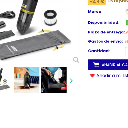
-2,4 €
En tu pr
Marca:
Disponibilidad:
Plazo de entrega:
2
Gastos de envío:
¡
Cantidad:
AÑADIR AL C
Añadir a mi li