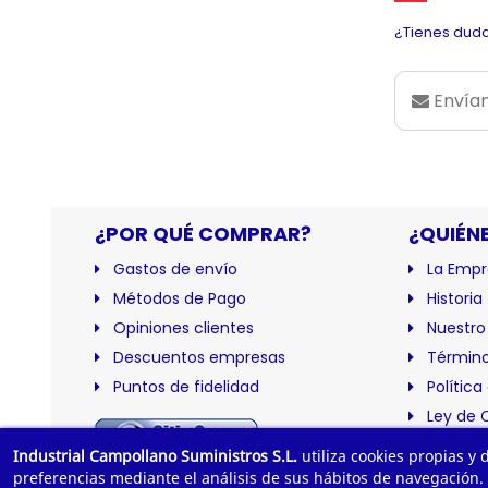
¿Tienes duda
Envían
¿POR QUÉ COMPRAR?
¿QUIÉN
Gastos de envío
La Empr
Métodos de Pago
Historia
Opiniones clientes
Nuestro
Descuentos empresas
Término
Puntos de fidelidad
Política
Ley de 
Certific
Industrial Campollano Suministros S.L.
utiliza cookies propias y
preferencias mediante el análisis de sus hábitos de navegación.