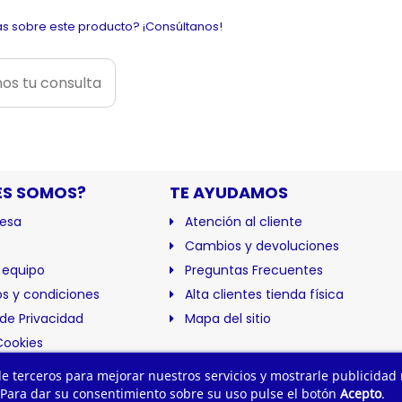
s sobre este producto? ¡Consúltanos!
os tu consulta
ES SOMOS?
TE AYUDAMOS
esa
Atención al cliente
Cambios y devoluciones
 equipo
Preguntas Frecuentes
s y condiciones
Alta clientes tienda física
 de Privacidad
Mapa del sitio
Cookies
ación
 de terceros para mejorar nuestros servicios y mostrarle publicidad
 Para dar su consentimiento sobre su uso pulse el botón
Acepto
.