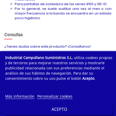
Para pantallas de soldadura de las series 9100 y G5-01.
Por lo general, se suele sustituir una vez al mes o con
mayor frecuencia si la banda se encuentra en un estado
poco higiénico.
Consultas
¿Tienes dudas sobre este producto? ¡Consúltanos!
Industrial Campollano Suministros S.L.
utiliza cookies propias
Envíanos tu consulta
y de terceros para mejorar nuestros servicios y mostrarle
publicidad relacionada con sus preferencias mediante el
análisis de sus hábitos de navegación. Para dar su
consentimiento sobre su uso pulse el botón
Acepto
.
¿POR QUÉ COMPRAR?
¿QUIÉNES SOMOS?
Más información
Personalizar cookies
TE AYUDAMOS
ACEPTO
INFORMACIÓN DE CONTACTO