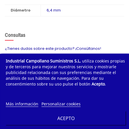
Diámetro
6,4 mm
Consultas
¿Tienes dudas sobre este producto? ¡Consúltanos!
Industrial Campollano Suministros S.L.
utiliza cookies propias
Envíanos tu consulta
y de terceros para mejorar nuestros servicios y mostrarle
publicidad relacionada con sus preferencias mediante el
análisis de sus hábitos de navegación. Para dar su
consentimiento sobre su uso pulse el botón
Acepto
.
¿POR QUÉ COMPRAR?
¿QUIÉNES SOMOS?
Más información
Personalizar cookies
TE AYUDAMOS
ACEPTO
INFORMACIÓN DE CONTACTO