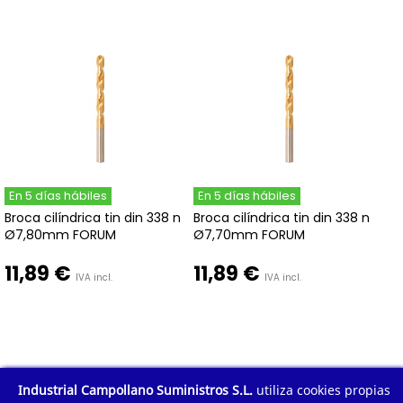
En 5 días hábiles
En 5 días hábiles
Broca cilíndrica tin din 338 n
Broca cilíndrica tin din 338 n
Ø7,80mm FORUM
Ø7,70mm FORUM
11,89 €
11,89 €
IVA incl.
IVA incl.
Industrial Campollano Suministros S.L.
utiliza cookies propias
1
2
3
4
5
Mostrar todo