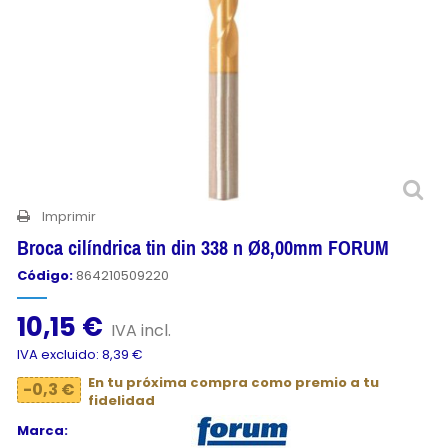
Imprimir
Broca cilíndrica tin din 338 n Ø8,00mm FORUM
Código:
864210509220
10,15 €
IVA incl.
IVA excluido: 8,39 €
En tu próxima compra como premio a tu
-0,3 €
fidelidad
Marca: