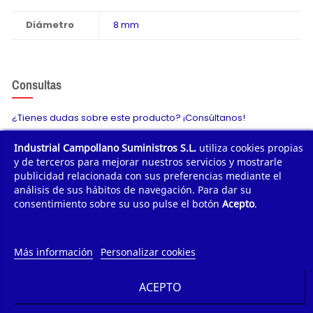
Diámetro
8 mm
Consultas
¿Tienes dudas sobre este producto? ¡Consúltanos!
Industrial Campollano Suministros S.L.
utiliza cookies propias
Envíanos tu consulta
y de terceros para mejorar nuestros servicios y mostrarle
publicidad relacionada con sus preferencias mediante el
análisis de sus hábitos de navegación. Para dar su
consentimiento sobre su uso pulse el botón
Acepto
.
¿POR QUÉ COMPRAR?
¿QUIÉNES SOMOS?
Más información
Personalizar cookies
TE AYUDAMOS
ACEPTO
INFORMACIÓN DE CONTACTO