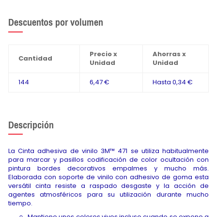
Descuentos por volumen
Precio x
Ahorras x
Cantidad
Unidad
Unidad
144
6,47 €
Hasta
0,34 €
Descripción
La Cinta adhesiva de vinilo 3M™ 471 se utiliza habitualmente
para marcar y pasillos codificación de color ocultación con
pintura bordes decorativos empalmes y mucho más.
Elaborada con soporte de vinilo con adhesivo de goma esta
versátil cinta resiste a raspado desgaste y la acción de
agentes atmosféricos para su utilización durante mucho
tiempo.
Mantiene unos colores vivos incluso cuando se expone a