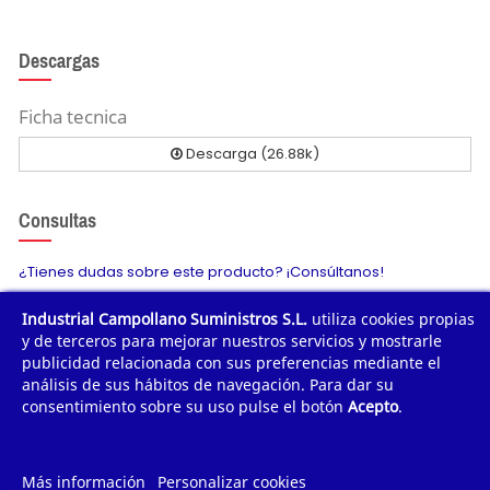
Descargas
Ficha tecnica
Descarga (26.88k)
Consultas
¿Tienes dudas sobre este producto? ¡Consúltanos!
Industrial Campollano Suministros S.L.
utiliza cookies propias
Envíanos tu consulta
y de terceros para mejorar nuestros servicios y mostrarle
publicidad relacionada con sus preferencias mediante el
análisis de sus hábitos de navegación. Para dar su
consentimiento sobre su uso pulse el botón
Acepto
.
¿POR QUÉ COMPRAR?
¿QUIÉNES SOMOS?
Más información
Personalizar cookies