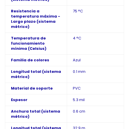
Resistencia a
75 °C
temperatura máxima -
Largo plazo (sistema
métrico)
Temperatura de
4 °C
funcionamiento
mínima (Celsius)
Familia de colores
Azul
Longitud total (sistema
0.1 mm
métrico)
Material de soporte
PVC
Espesor
5.3 mil
Anchura total (sistema
0.6 cm
métrico)
Longitud total (sistema
32.9 m