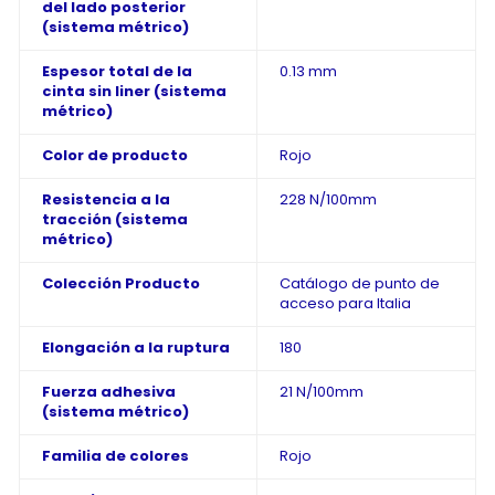
del lado posterior
(sistema métrico)
Espesor total de la
0.13 mm
cinta sin liner (sistema
métrico)
Color de producto
Rojo
Resistencia a la
228 N/100mm
tracción (sistema
métrico)
Colección Producto
Catálogo de punto de
acceso para Italia
Elongación a la ruptura
180
Fuerza adhesiva
21 N/100mm
(sistema métrico)
Familia de colores
Rojo