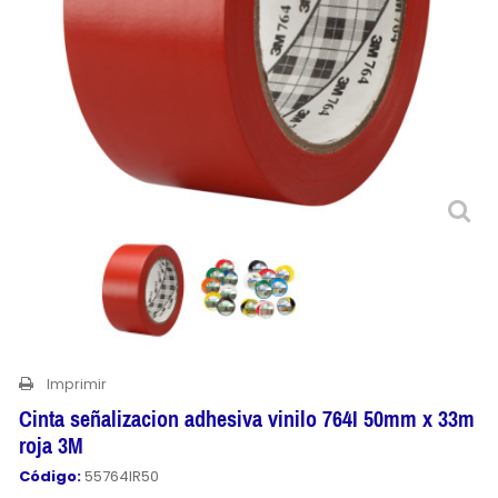
Imprimir
Cinta señalizacion adhesiva vinilo 764I 50mm x 33m
roja 3M
Código:
55764IR50