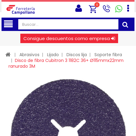
0
Consigue descuentos como empresa
Abrasivos
Lijado
Discos lija
Soporte fibra
Disco de fibra Cubitron 3 1182C 36+ Ø115mmx22mm
ranurado 3M