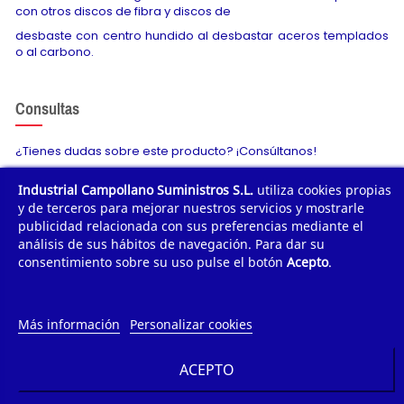
con otros discos de fibra y discos de
desbaste con centro hundido al desbastar aceros templados
o al carbono.
Consultas
¿Tienes dudas sobre este producto? ¡Consúltanos!
Industrial Campollano Suministros S.L.
utiliza cookies propias
Envíanos tu consulta
y de terceros para mejorar nuestros servicios y mostrarle
publicidad relacionada con sus preferencias mediante el
análisis de sus hábitos de navegación. Para dar su
consentimiento sobre su uso pulse el botón
Acepto
.
¿POR QUÉ COMPRAR?
¿QUIÉNES SOMOS?
Más información
Personalizar cookies
TE AYUDAMOS
ACEPTO
INFORMACIÓN DE CONTACTO