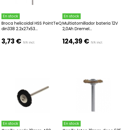
En stock
En stock
Broca helicoidal HSS PointTeQ
Multiatornillador bateria 12V
din338 2.2x27x53...
2,0Ah Dremel...
3,73 €
124,39 €
IVA incl.
IVA incl.
En stock
En stock