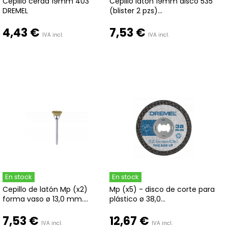
Cepillo cerda 19mm 403
Cepillo laton 19mm disco 535
DREMEL
(blister 2 pzs)...
4,43 €
7,53 €
IVA incl.
IVA incl.
En stock
En stock
Cepillo de latón Mp (x2)
Mp (x5) - disco de corte para
forma vaso ø 13,0 mm....
plástico ø 38,0...
7,53 €
12,67 €
IVA incl.
IVA incl.