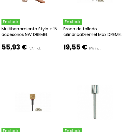
En stock
En stock
Multiherramienta Stylo + 15
Broca de tallado
accesorios 9W DREMEL
cilíndricaDremel Max DREMEL
55,93 €
19,55 €
IVA incl.
IVA incl.
En stock
En stock