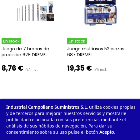
En stock
En stock
Juego de 7 brocas de
Juego multiusos 52 piezas
precisión 628 DREMEL
687 DREMEL
8,76 €
19,35 €
IVA incl.
IVA incl.
1
2
3
Industrial Campollano Suministros S.L.
utiliza cookies propias
Mostrar todo
y de terceros para mejorar nuestros servicios y mostrarle
publicidad relacionada con sus preferencias mediante el
Mostrando 1 - 48 de 113 artículos
análisis de sus hábitos de navegación. Para dar su
consentimiento sobre su uso pulse el botón
Acepto
.