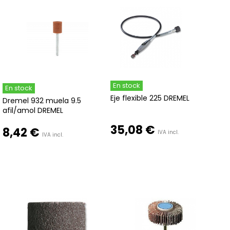
En stock
En stock
Eje flexible 225 DREMEL
Dremel 932 muela 9.5
afil/amol DREMEL
35,08 €
8,42 €
IVA incl.
IVA incl.