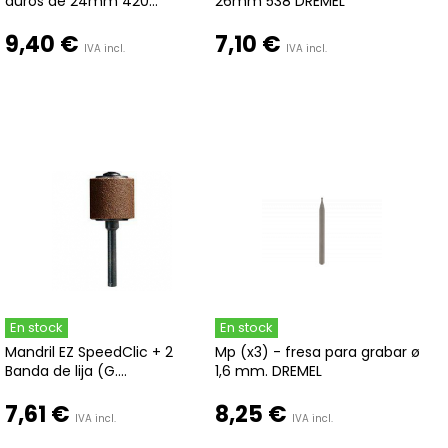
duros de 24mm 420...
26mm 538 DREMEL
9,40 €
7,10 €
IVA incl.
IVA incl.
En stock
En stock
Mandril EZ SpeedClic + 2
Mp (x3) - fresa para grabar ø
Banda de lija (G....
1,6 mm. DREMEL
7,61 €
8,25 €
IVA incl.
IVA incl.