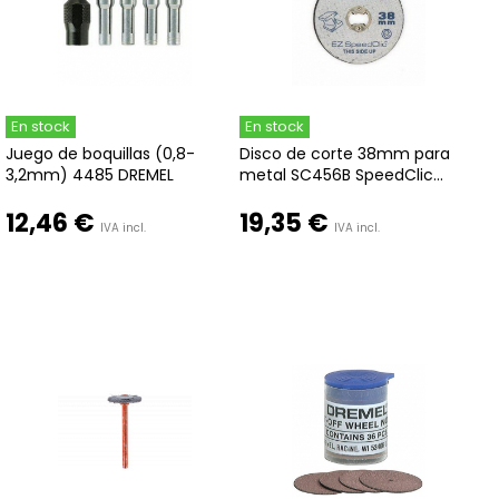
En stock
En stock
Juego de boquillas (0,8-
Disco de corte 38mm para
3,2mm) 4485 DREMEL
metal SC456B SpeedClic...
12,46 €
19,35 €
IVA incl.
IVA incl.