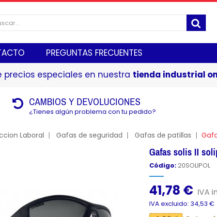
TACTO
PREGUNTAS FRECUENTES
 precios especiales en nuestra
tienda industrial on
CAMBIOS Y DEVOLUCIONES
¿Tienes algún problema con tu pedido?
ccion Laboral
Gafas de seguridad
Gafas de patillas
Gafa
Gafas solis II so
Código:
20SOLIPOL
41,78 €
IVA in
IVA excluido: 34,53 €