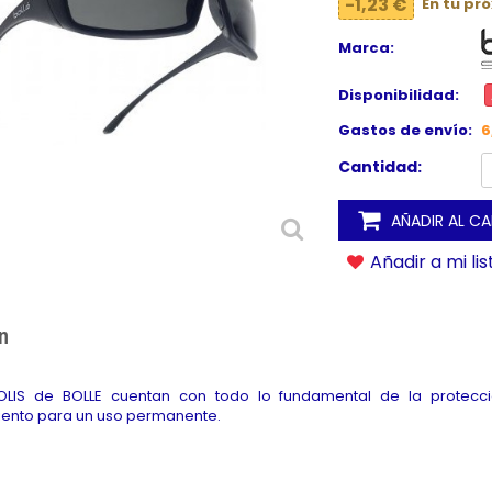
-1,23 €
En tu pr
Marca:
Disponibilidad:
Gastos de envío:
6
Cantidad:
AÑADIR AL C
Añadir a mi li
n
OLIS de BOLLE cuentan con todo lo fundamental de la protecci
iento para un uso permanente.