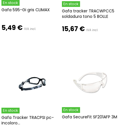
En stock
En stock
Gafa 595-Gi gris CLIMAX
Gafa tracker TRACWPCC5
soldadura tono 5 BOLLE
5,49 €
15,67 €
IVA incl.
IVA incl.
En stock
En stock
Gafa SecureFit SF201AFP 3M
Gafa Tracker TRACPSI pc-
incoloro...