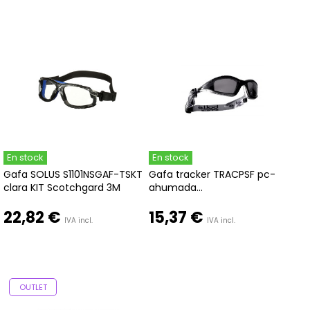
En stock
En stock
Gafa SOLUS S1101NSGAF-TSKT
Gafa tracker TRACPSF pc-
clara KIT Scotchgard 3M
ahumada...
22,82 €
15,37 €
IVA incl.
IVA incl.
OUTLET