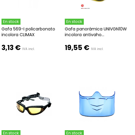
En stock
En stock
Gafa 569-I policarbonato
Gafa panorámica UNIVGN10W
incolora CLIMAX
incolora antivaho...
3,13 €
19,55 €
IVA incl.
IVA incl.
En stock
En stock