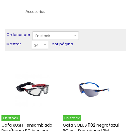
Accesorios
Ordenar por
En stock
Mostrar
por página
24
En stock
En stock
Gafa RUSH+ ensamblada
Gafa SOLUS 1102 negro/azul
Rojo/Negro PC incoloro...
PC gris Scotchgard 3M