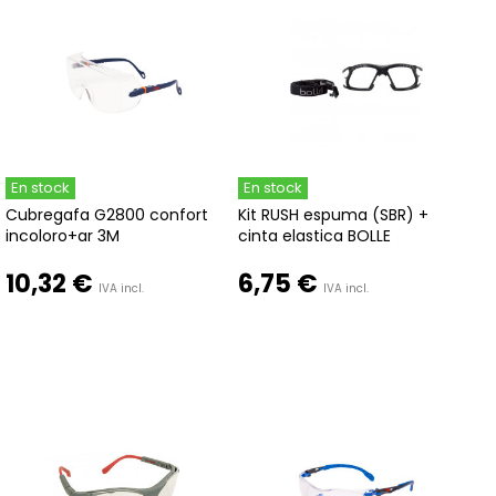
En stock
En stock
Cubregafa G2800 confort
Kit RUSH espuma (SBR) +
incoloro+ar 3M
cinta elastica BOLLE
10,32 €
6,75 €
IVA incl.
IVA incl.