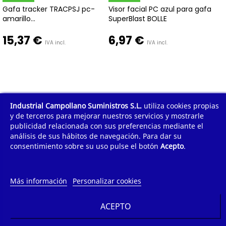
Gafa tracker TRACPSJ pc-
Visor facial PC azul para gafa
amarillo...
SuperBlast BOLLE
15,37 €
6,97 €
IVA incl.
IVA incl.
Industrial Campollano Suministros S.L.
utiliza cookies propias
1
2
3
Mostrar todo
y de terceros para mejorar nuestros servicios y mostrarle
publicidad relacionada con sus preferencias mediante el
análisis de sus hábitos de navegación. Para dar su
Mostrando 1 - 24 de 72 artículos
consentimiento sobre su uso pulse el botón
Acepto
.
¿POR QUÉ COMPRAR?
¿QUIÉNES SOMOS?
Más información
Personalizar cookies
TE AYUDAMOS
ACEPTO
INFORMACIÓN DE CONTACTO