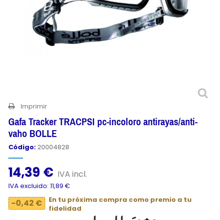
Imprimir
Gafa Tracker TRACPSI pc-incoloro antirayas/anti-
vaho BOLLE
Código:
20004828
14,39 €
IVA incl.
IVA excluido: 11,89 €
En tu próxima compra como premio a tu
-0,42 €
fidelidad