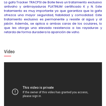
La gafa Tracker TRACPSI de Bolle lleva un tratamiento exclusivo
antivaho y antirrayaduras PLATINUM certificado K y N. Este
tratamiento es muy importante ya que garantiza que la gafa
ofrezca una mayor seguridad, fiabilidad y comodidad. Este
tratamiento exclusivo es permanente y resiste al agua y al
jabón. Además, se aplica a ambas caras de los oculares, lo
que les otorga una elevada resistencia a las rayaduras y
retarda de forma duradera la aparición de vaho.
Video