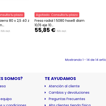
nsulta tu plazo
Agotado. Consulta tu plazo
ierra 80 x 2,5 40 z
Fresa radial 1 5080 hsse8 diam
...
10/6 eje 10...
55,85 €
IVA incl.
IVA incl.
Mostrando 1 - 14 de 14 artí
ES SOMOS?
TE AYUDAMOS
esa
Atención al cliente
Cambios y devoluciones
 equipo
Preguntas Frecuentes
s y condiciones
Alta clientes tienda física