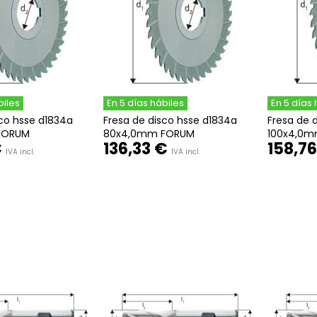
biles
En 5 días hábiles
En 5 días 
sco hsse d1834a
Fresa de disco hsse d1834a
Fresa de 
FORUM
80x4,0mm FORUM
100x4,0
€
136,33 €
158,76
IVA incl.
IVA incl.