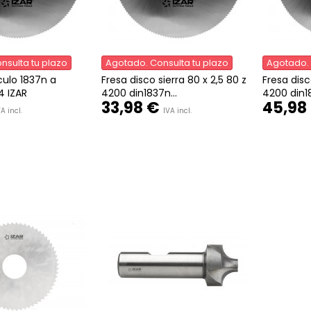
nsulta tu plazo
Agotado. Consulta tu plazo
Agotado. 
rculo 1837n a
Fresa disco sierra 80 x 2,5 80 z
Fresa disc
4 IZAR
4200 din1837n...
4200 din18
33,98 €
45,98
A incl.
IVA incl.