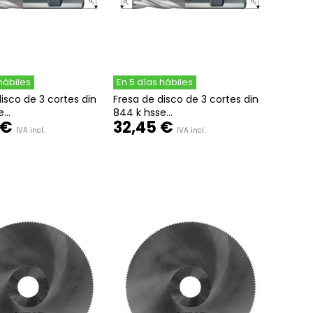
hábiles
En 5 días hábiles
isco de 3 cortes din
Fresa de disco de 3 cortes din
...
844 k hsse...
 €
32,45 €
IVA incl.
IVA incl.