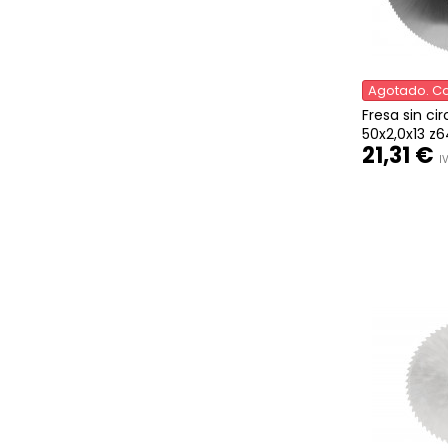
Agotado. Co
Fresa sin ci
50x2,0x13 z6
21,31 €
IV