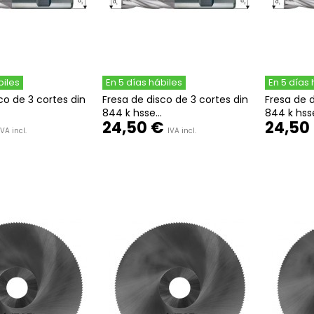
biles
En 5 días hábiles
En 5 días 
co de 3 cortes din
Fresa de disco de 3 cortes din
Fresa de d
844 k hsse...
844 k hsse
24,50 €
24,50
IVA incl.
IVA incl.