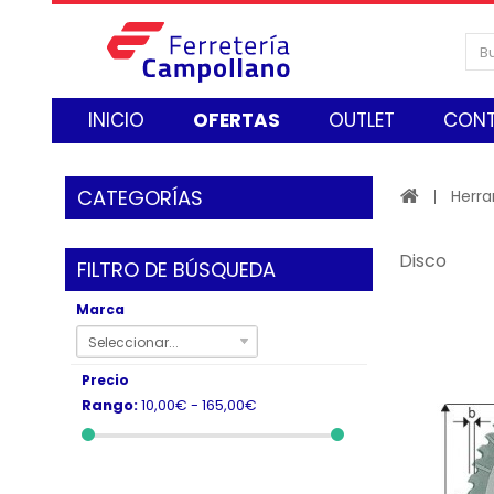
INICIO
OFERTAS
OUTLET
CON
CATEGORÍAS
Herr
Disco
FILTRO DE BÚSQUEDA
Marca
Seleccionar...
Precio
Rango:
10,00€ - 165,00€