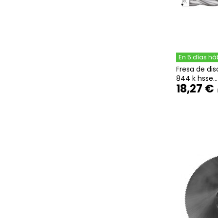
En 5 días há
Fresa de dis
844 k hsse...
18,27 €