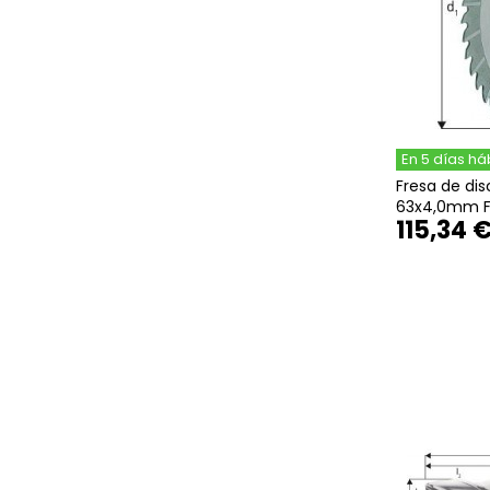
En 5 días há
Fresa de di
63x4,0mm 
115,34 