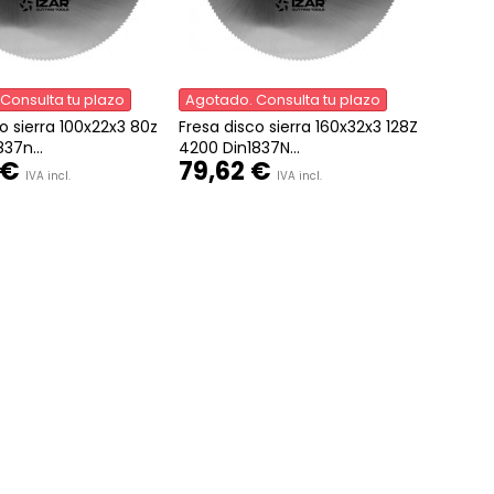
Consulta tu plazo
Agotado. Consulta tu plazo
o sierra 100x22x3 80z
Fresa disco sierra 160x32x3 128Z
37n...
4200 Din1837N...
 €
79,62 €
IVA incl.
IVA incl.