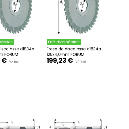
hábiles
En 5 días hábiles
disco hsse d1834a
Fresa de disco hsse d1834a
mm FORUM
125x4,0mm FORUM
 €
199,23 €
IVA incl.
IVA incl.