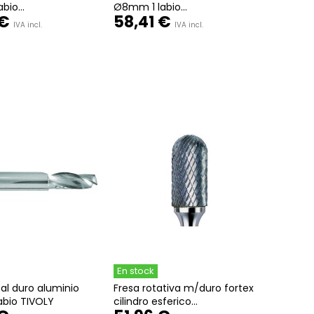
io...
Ø8mm 1 labio...
 €
58,41 €
IVA incl.
IVA incl.
En stock
al duro aluminio
Fresa rotativa m/duro fortex
bio TIVOLY
cilindro esferico...