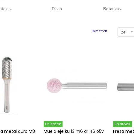
ntales
Disco
Rotativas
Mostrar
24
En stock
En stock
iva metal duro M8
Muela eje ku 13 m6 ar 46 o5v
Fresa met