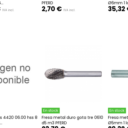
..
PFERD
Ø6mm 1 lab
€
2,70 €
35,32
IVA incl.
IVA incl.
En stock
En stock
os 4420 06.00 hss 8
Fresa metal duro gota tre 0610
Fresa met
..
d5 m3 PFERD
Ø5mm 1 la