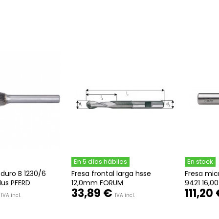
En 5 días hábiles
En stock
duro B 1230/6
Fresa frontal larga hsse
Fresa mic
lus PFERD
12,0mm FORUM
9421 16,0
33,89 €
111,20
IVA incl.
IVA incl.