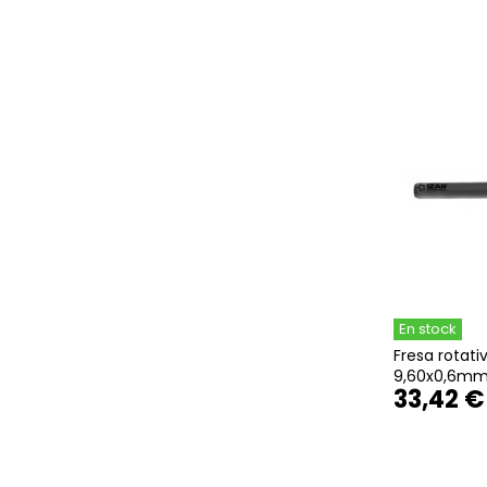
En stock
Fresa rotati
9,60x0,6mm
33,42 €