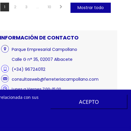
1
2
3
...
10
Mostrar todo
INFORMACIÓN DE CONTACTO
Parque Empresarial Campollano
Calle G n° 35, 02007 Albacete
(+34) 967240112
consultasweb@ferreteriacampollano.com
Lunes a Viernes 7:00-15:00
 relacionada con sus
ACEPTO
s reservados.