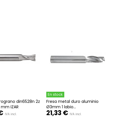
En stock
rograno din6528n 2z
Fresa metal duro aluminio
0 mm IZAR
Ø3mm 1 labio...
 €
21,33 €
IVA incl.
IVA incl.