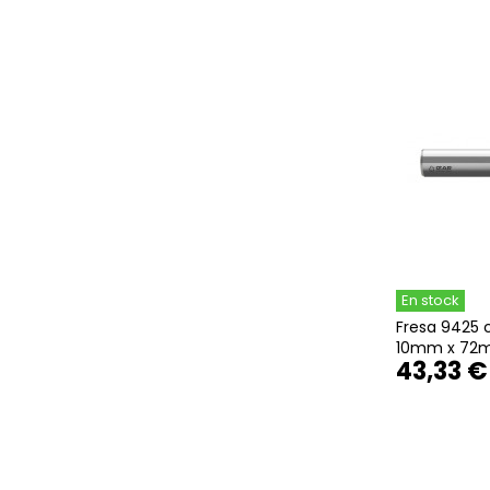
En stock
Fresa 9425 c
10mm x 72m
43,33 €