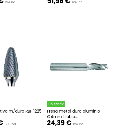
 €
51,96 €
IVA incl.
IVA incl.
En stock
ativa m/duro RBF 1225
Fresa metal duro aluminio
Ø4mm 1 labio...
€
24,39 €
IVA incl.
IVA incl.