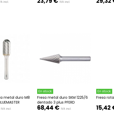
23,79 €
29,32
VA incl.
IVA incl.
En stock
En stock
iva metal duro M8
Fresa metal duro SKM 1225/6
Fresa rot
BLUEMASTER
dentado 3 plus PFERD
68,44 €
15,42 
IVA incl.
IVA incl.