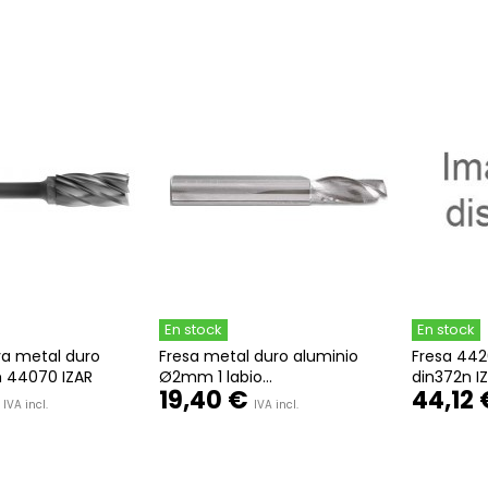
En stock
En stock
va metal duro
Fresa metal duro aluminio
Fresa 44
 44070 IZAR
Ø2mm 1 labio...
din372n I
19,40 €
44,12 
IVA incl.
IVA incl.