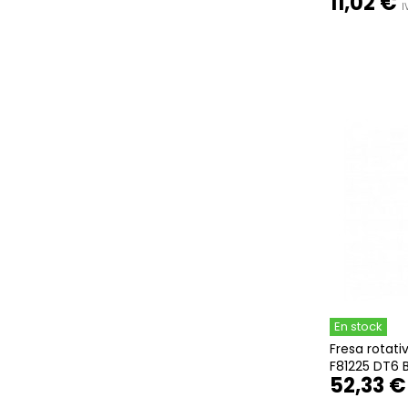
11,02 €
I
En stock
Fresa rotat
F81225 DT6 
52,33 €