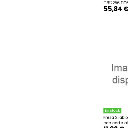
C812256 DT6.
55,84 
En stock
Fresa 2 labi
con corte al.