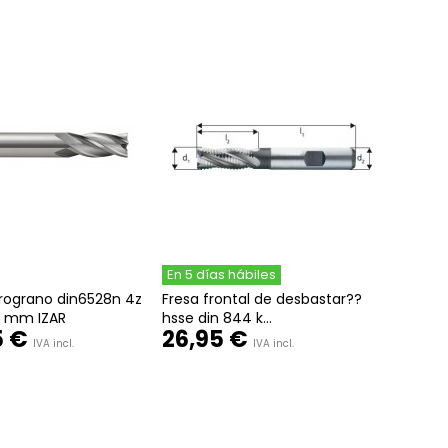
En 5 días hábiles
rograno din6528n 4z
Fresa frontal de desbastar??
0 mm IZAR
hsse din 844 k...
5 €
26,95 €
IVA incl.
IVA incl.