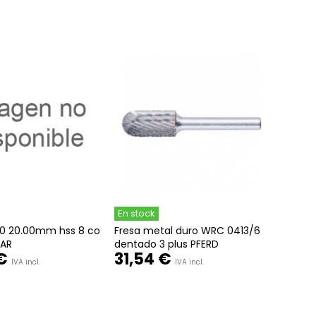
En stock
20 20.00mm hss 8 co
Fresa metal duro WRC 0413/6
ZAR
dentado 3 plus PFERD
€
31,54 €
IVA incl.
IVA incl.