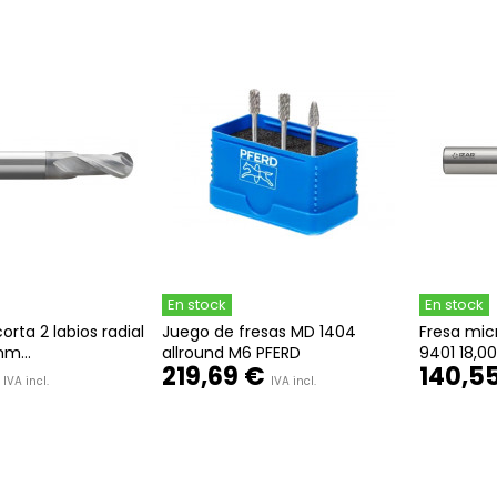
En stock
En stock
orta 2 labios radial
Juego de fresas MD 1404
Fresa mic
m...
allround M6 PFERD
9401 18,0
219,69 €
140,5
IVA incl.
IVA incl.