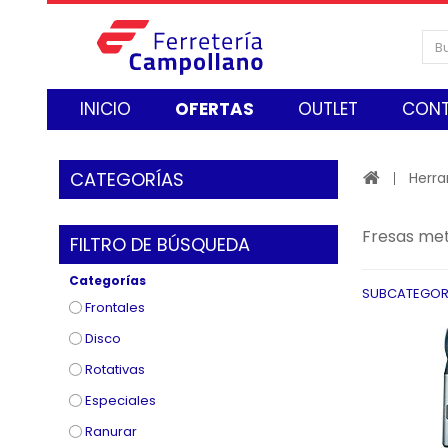
INICIO
OFERTAS
OUTLET
CON
CATEGORÍAS
Herr
Fresas me
FILTRO DE BÚSQUEDA
Categorías
SUBCATEGOR
Frontales
Disco
Rotativas
Especiales
Ranurar