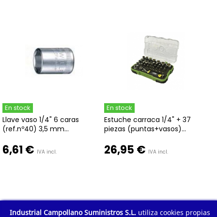
En stock
En stock
Llave vaso 1/4" 6 caras
Estuche carraca 1/4" + 37
(ref.nº40) 3,5 mm...
piezas (puntas+vasos)...
6,61 €
26,95 €
IVA incl.
IVA incl.
Industrial Campollano Suministros S.L.
utiliza cookies propias
1
2
3
...
48