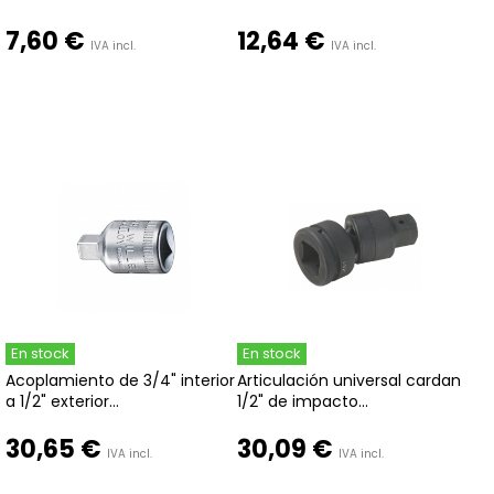
7,60 €
12,64 €
IVA incl.
IVA incl.
En stock
En stock
Acoplamiento de 3/4" interior
Articulación universal cardan
a 1/2" exterior...
1/2" de impacto...
30,65 €
30,09 €
IVA incl.
IVA incl.