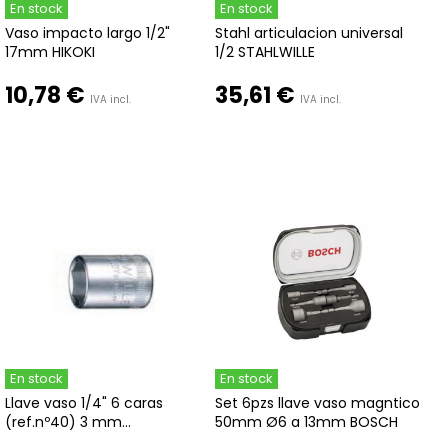
En stock
En stock
Vaso impacto largo 1/2"
Stahl articulacion universal
17mm HIKOKI
1/2 STAHLWILLE
10,78 €
35,61 €
IVA incl.
IVA incl.
En stock
En stock
Llave vaso 1/4" 6 caras
Set 6pzs llave vaso magntico
(ref.nº40) 3 mm...
50mm Ø6 a 13mm BOSCH