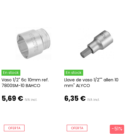
En stock
En stock
Vaso 1/2" 6c 10mm ref.
Llave de vaso 1/2"" allen 10
7800SM-10 BAHCO
mm" ALYCO
5,69 €
6,35 €
IVA incl.
IVA incl.
-51%
-51%
OFERTA
OFERTA