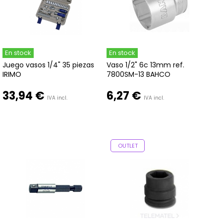
En stock
En stock
Juego vasos 1/4" 35 piezas
Vaso 1/2" 6c 13mm ref.
IRIMO
7800SM-13 BAHCO
33,94 €
6,27 €
IVA incl.
IVA incl.
OUTLET