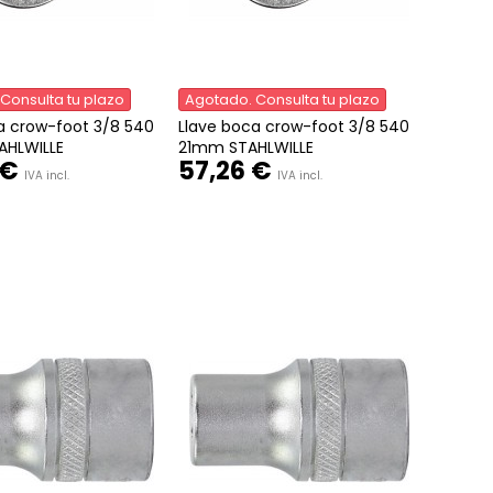
Consulta tu plazo
Agotado. Consulta tu plazo
a crow-foot 3/8 540
Llave boca crow-foot 3/8 540
HLWILLE
21mm STAHLWILLE
 €
57,26 €
IVA incl.
IVA incl.