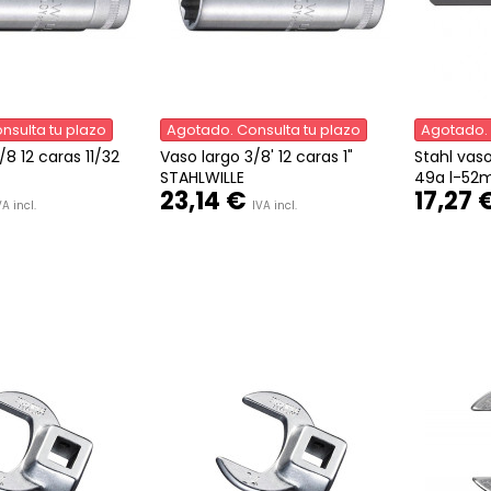
nsulta tu plazo
Agotado. Consulta tu plazo
Agotado. 
/8 12 caras 11/32
Vaso largo 3/8' 12 caras 1"
Stahl vaso
STAHLWILLE
49a l-52m
23,14 €
17,27 
VA incl.
IVA incl.