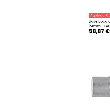
Agotado. Co
Llave boca 
24mm STAHL
58,87 €