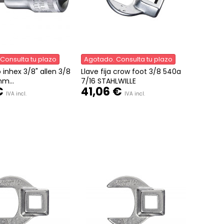
Consulta tu plazo
Agotado. Consulta tu plazo
 inhex 3/8" allen 3/8
Llave fija crow foot 3/8 540a
m...
7/16 STAHLWILLE
€
41,06 €
IVA incl.
IVA incl.