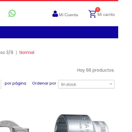
0
Mi carrito
Mi Cuenta
aso 3/8
Normal
Hay 66 productos.
por página
Ordenar por
En stock