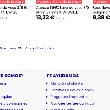
nsulta tu plazo
Agotado. Consulta tu plazo
Agotado. 
ve de vaso 3/8 6c
Cabeza INHEX llave de vaso 3/8
Boca llav
TAHLWILLE
9mm 57mm STAHLWILLE
poligonal 
13,33 €
9,39 
A incl.
IVA incl.
Mostrando 25 - 48 de 66 artículos
ES SOMOS?
TE AYUDAMOS
esa
Atención al cliente
Cambios y devoluciones
 equipo
Preguntas Frecuentes
s y condiciones
Alta clientes tienda física