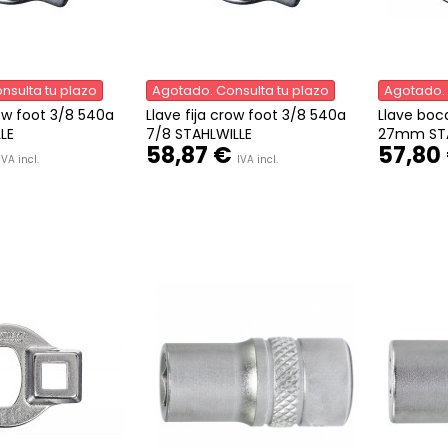
nsulta tu plazo
Agotado. Consulta tu plazo
Agotado. 
row foot 3/8 540a
Llave fija crow foot 3/8 540a
Llave boc
LE
7/8 STAHLWILLE
27mm STA
58,87 €
57,80
IVA incl.
IVA incl.