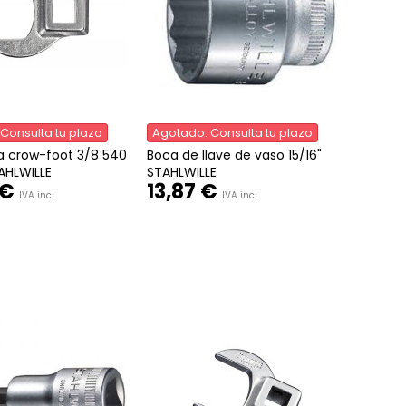
Consulta tu plazo
Agotado. Consulta tu plazo
a crow-foot 3/8 540
Boca de llave de vaso 15/16"
HLWILLE
STAHLWILLE
 €
13,87 €
IVA incl.
IVA incl.