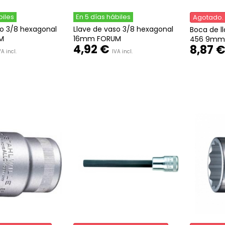
biles
En 5 días hábiles
Agotado. 
so 3/8 hexagonal
Llave de vaso 3/8 hexagonal
Boca de l
M
16mm FORUM
456 9mm 
4,92 €
8,87 
VA incl.
IVA incl.