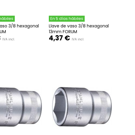
hábiles
En 5 días hábiles
vaso 3/8 hexagonal
Llave de vaso 3/8 hexagonal
RUM
13mm FORUM
€
4,37 €
IVA incl.
IVA incl.