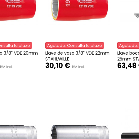
nsulta tu plazo
Agotado. Consulta tu plazo
Agotado. 
so 3/8" VDE 20mm
Llave de vaso 3/8" VDE 22mm
Llave boc
STAHLWILLE
25mm STA
30,10 €
63,48
IVA incl.
IVA incl.