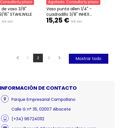
Consulta tu plazo
Agotado. Consulta tu plazo
e de vaso 3/8"
Vaso punta allen 1/4" -
9/16" STAHLWILLE
cuadradillo 3/8" INHEX...
€
15,25 €
IVA incl.
IVA incl.
1
2
3
Mostrar todo
INFORMACIÓN DE CONTACTO
Parque Empresarial Campollano
Calle G n° 35, 02007 Albacete
(+34) 967240112