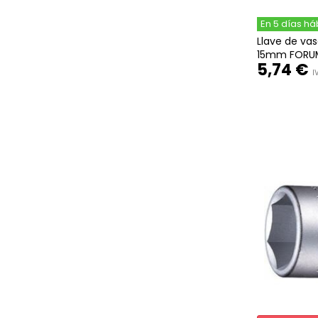
En 5 días há
Llave de va
15mm FORU
5,74 €
I