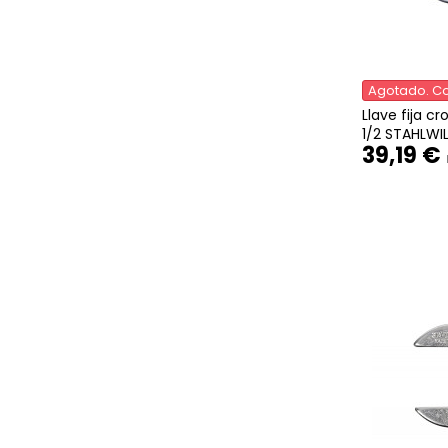
Agotado. Co
Llave fija c
1/2 STAHLWIL
39,19 €