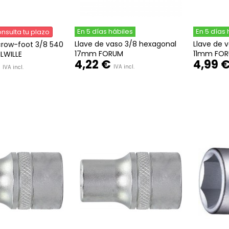
En 5 días hábiles
En 5 días 
nsulta tu plazo
Llave de vaso 3/8 hexagonal
Llave de 
crow-foot 3/8 540
17mm FORUM
11mm FO
WILLE
4,22 €
4,99 
IVA incl.
IVA incl.