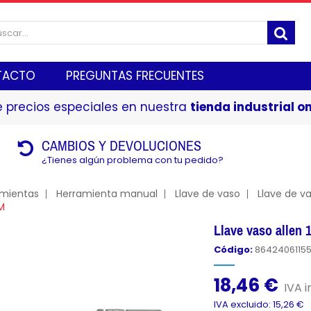
TACTO
PREGUNTAS FRECUENTES
 precios especiales en nuestra
tienda industrial on
CAMBIOS Y DEVOLUCIONES
¿Tienes algún problema con tu pedido?
amientas
Herramienta manual
Llave de vaso
Llave de va
M
Llave vaso alle
Código:
8642406115
18,46 €
IVA i
IVA excluido: 15,26 €