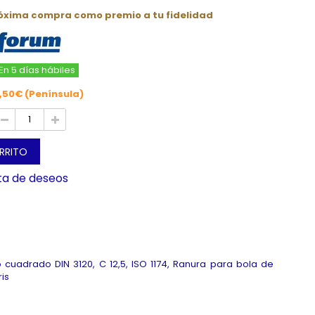
róxima compra como premio a tu fidelidad
En 5 días hábiles
,50€ (Península)
ARRITO
sta de deseos
no cuadrado DIN 3120, C 12,5, ISO 1174, Ranura para bola de
is