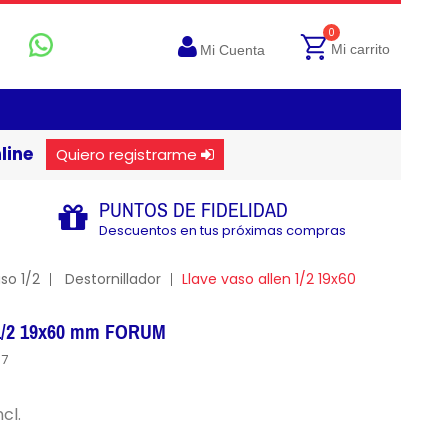
0
Mi carrito
Mi Cuenta
line
Quiero registrarme
PUNTOS DE FIDELIDAD
Descuentos en tus próximas compras
so 1/2
Destornillador
Llave vaso allen 1/2 19x60
n 1/2 19x60 mm FORUM
57
ncl.