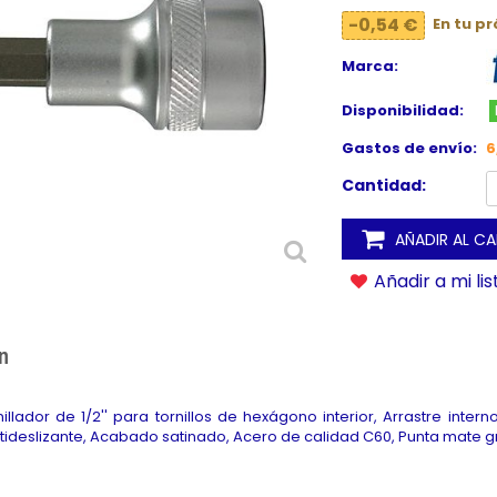
-0,54 €
En tu p
Marca:
Disponibilidad:
Gastos de envío:
6
Cantidad:
AÑADIR AL C
Añadir a mi li
n
llador de 1/2'' para tornillos de hexágono interior, Arrastre inter
ntideslizante, Acabado satinado, Acero de calidad C60, Punta mate gr