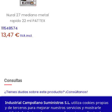
Nural 27 mediano metal
rapido 22 ml PATTEX
111548574
13,47 €
IVA incl.
Consultas
¿Tienes dudas sobre este producto? ¡Consúltanos!
Industrial Campollano Suministros S.L.
utiliza cookies propias
Envíanos tu consulta
y de terceros para mejorar nuestros servicios y mostrarle