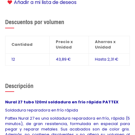
Añadir a mi lista de deseos
Descuentos por volumen
Precio x
Ahorras x
Cantidad
Unidad
Unidad
12
43,89 €
Hasta
2,31 €
Descripción
Nural 27 tubo 120ml soldadura en frio rápida PATTEX
Soldadura reparadora en frío rápida
Pattex Nural 27 es una soldadura reparadora en frío, rápida (5
minutos), de gran resistencia, formulada en especial para
pegar y reparar metales. Sus acabados son de color gris.
Además, no contiene disolventes y no altera su volumen al