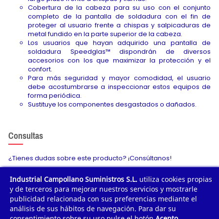
Cobertura de la cabeza para su uso con el conjunto
completo de la pantalla de soldadura con el fin de
proteger al usuario frente a chispas y salpicaduras de
metal fundido en la parte superior de la cabeza.
Los usuarios que hayan adquirido una pantalla de
soldadura Speedglas™ dispondrán de diversos
accesorios con los que maximizar la protección y el
confort.
Para más seguridad y mayor comodidad, el usuario
debe acostumbrarse a inspeccionar estos equipos de
forma periódica.
Sustituye los componentes desgastados o dañados.
Consultas
¿Tienes dudas sobre este producto? ¡Consúltanos!
Industrial Campollano Suministros S.L.
utiliza cookies propias
Envíanos tu consulta
y de terceros para mejorar nuestros servicios y mostrarle
publicidad relacionada con sus preferencias mediante el
análisis de sus hábitos de navegación. Para dar su
consentimiento sobre su uso pulse el botón
Acepto
.