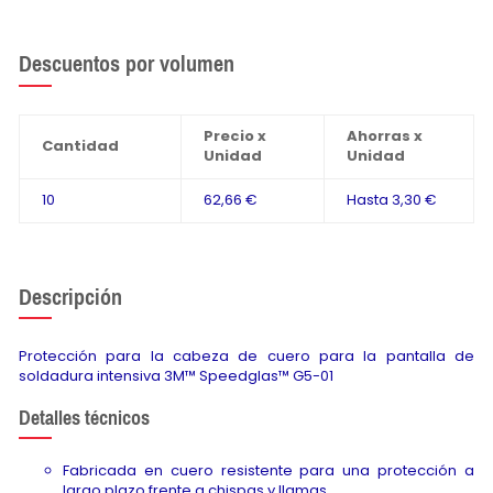
Descuentos por volumen
Precio x
Ahorras x
Cantidad
Unidad
Unidad
10
62,66 €
Hasta
3,30 €
Descripción
Protección para la cabeza de cuero para la pantalla de
soldadura intensiva 3M™ Speedglas™ G5-01
Detalles técnicos
Fabricada en cuero resistente para una protección a
largo plazo frente a chispas y llamas.