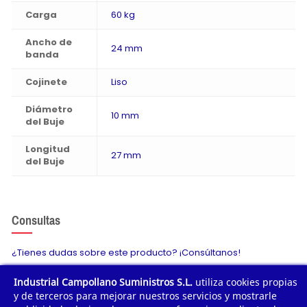
Carga
60 kg
Ancho de
24 mm
banda
Cojinete
Liso
Diámetro
10 mm
del Buje
Longitud
27 mm
del Buje
Consultas
¿Tienes dudas sobre este producto? ¡Consúltanos!
Industrial Campollano Suministros S.L.
utiliza cookies propias
Envíanos tu consulta
y de terceros para mejorar nuestros servicios y mostrarle