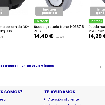
n
Imagen
Ima
ca
genérica
gené
En stock
En stock
ria poliamida DK-
Rueda giratoria freno 1-0387 8
Rueda ne
kg 30ø...
ALEX
Ø260mm 1
14,40 €
14,29 
cl.
IVA incl.
ostrando 1 - 24 de 982 artículos
ES SOMOS?
TE AYUDAMOS
esa
Atención al cliente