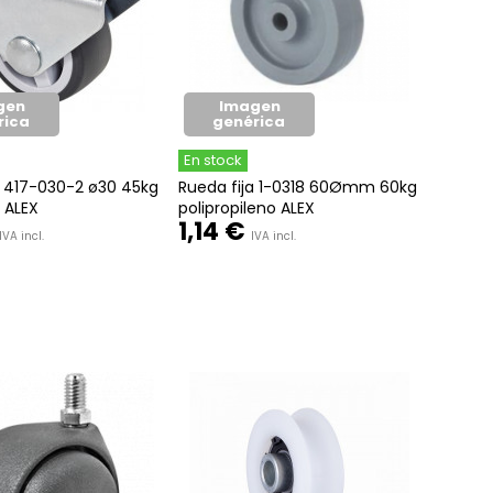
gen
Imagen
rica
genérica
En stock
a 417-030-2 ø30 45kg
Rueda fija 1-0318 60Ømm 60kg
 ALEX
polipropileno ALEX
1,14 €
IVA incl.
IVA incl.