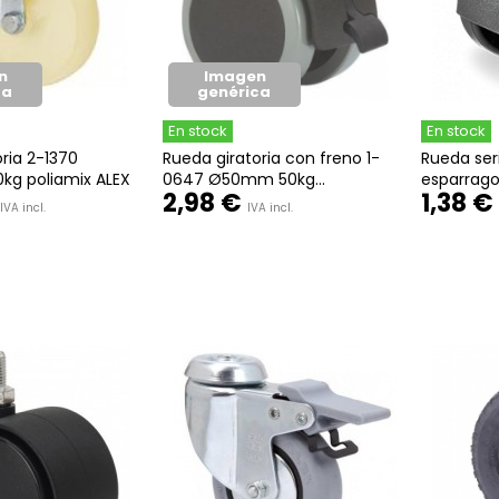
n
Imagen
ca
genérica
En stock
En stock
ria 2-1370
Rueda giratoria con freno 1-
Rueda seri
g poliamix ALEX
0647 Ø50mm 50kg...
esparrag
2,98 €
1,38 €
IVA incl.
IVA incl.