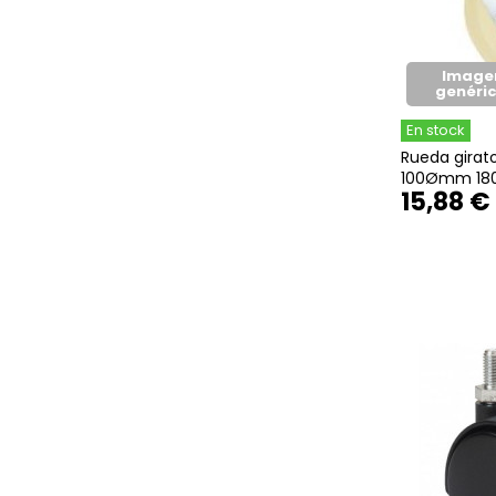
Image
genéri
En stock
Rueda girato
100Ømm 180k
15,88 €