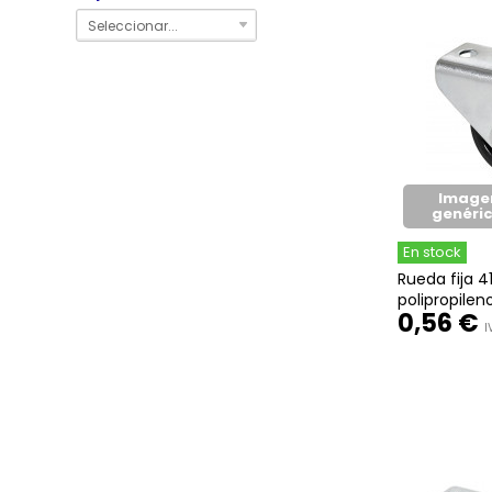
Seleccionar...
Image
genéri
En stock
Rueda fija 4
polipropileno
0,56 €
I