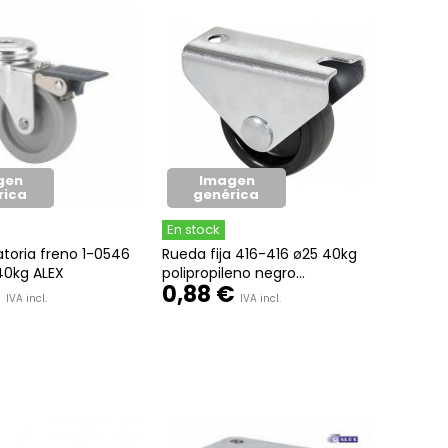
gen
Imagen
rica
genérica
En stock
atoria freno 1-0546
Rueda fija 416-416 ø25 40kg
0kg ALEX
polipropileno negro...
€
0,88 €
IVA incl.
IVA incl.