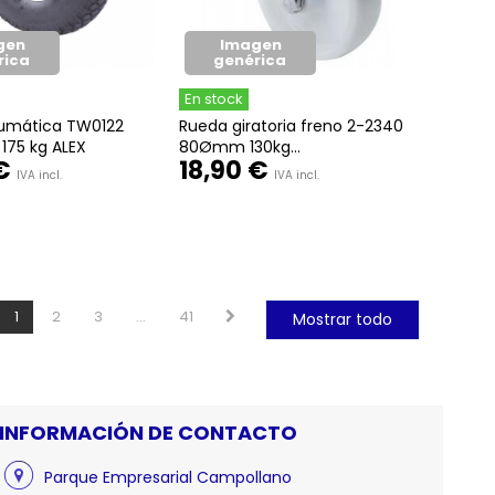
gen
Imagen
rica
genérica
En stock
umática TW0122
Rueda giratoria freno 2-2340
75 kg ALEX
80Ømm 130kg...
€
18,90 €
IVA incl.
IVA incl.
1
2
3
...
41
Mostrar todo
INFORMACIÓN DE CONTACTO
Parque Empresarial Campollano