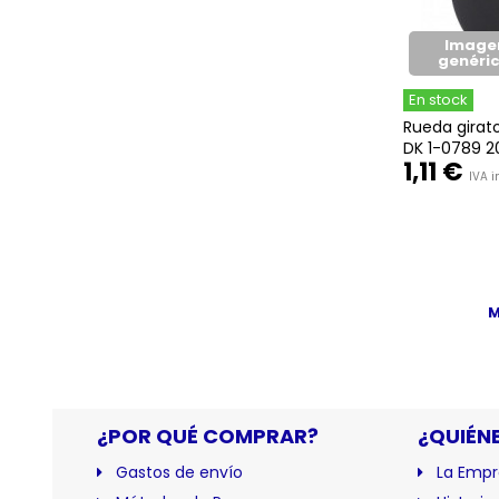
Image
genéri
En stock
Rueda girato
DK 1-0789 20
1,11 €
IVA in
M
¿POR QUÉ COMPRAR?
¿QUIÉN
Gastos de envío
La Empr