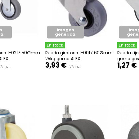
n
Imagen
Ima
ca
genérica
gené
En stock
En stock
oria 1-0217 50Ømm
Rueda giratoria 1-0017 60Ømm
Rueda fij
ALEX
25kg goma ALEX
goma gris
3,93 €
1,27 €
VA incl.
IVA incl.