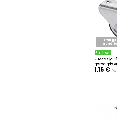
Image
genéri
En stock
Rueda fija 
goma gris A
1,16 €
IVA 