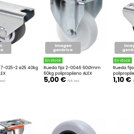
n
Imagen
Ima
ca
genérica
gené
En stock
En stock
417-025-2 ø25 40kg
Rueda fija 2-0046 60Ømm
Rueda fij
LEX
60kg polipropileno ALEX
polipropile
5,00 €
1,10 €
incl.
IVA incl.