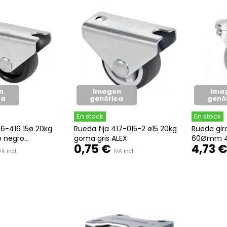
n
Imagen
Ima
ca
genérica
gené
En stock
En stock
16-416 15ø 20kg
Rueda fija 417-015-2 ø15 20kg
Rueda gir
 negro...
goma gris ALEX
60Ømm 4
0,75 €
4,73 
VA incl.
IVA incl.