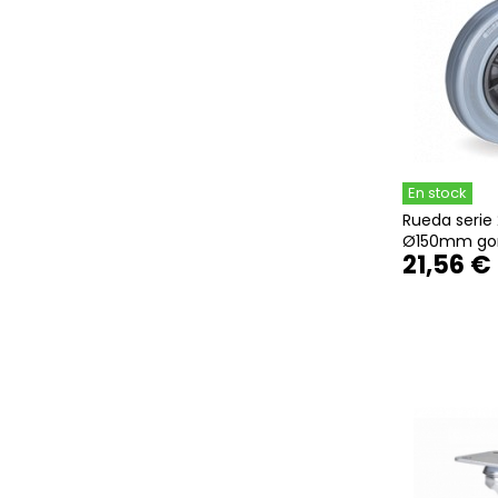
En stock
Rueda serie 
Ø150mm gom
21,56 €