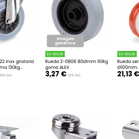
Imagen
genérica
En stock
En stock
22 inox giratoria
Rueda 2-0806 80Ømm 60kg
Rueda seri
a 130kg...
goma ALEX
Ø100mm..
3,27 €
21,13 
IVA incl.
IVA incl.