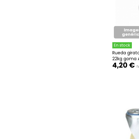
Image
genéri
En stock
Rueda girat
22kg goma 
4,20 €
I