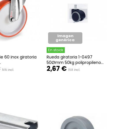
Imagen
genérica
En stock
e 60 inox giratoria
Rueda giratoria 1-0497
.
50Ømm 50kg polipropileno...
€
2,67 €
IVA incl.
IVA incl.