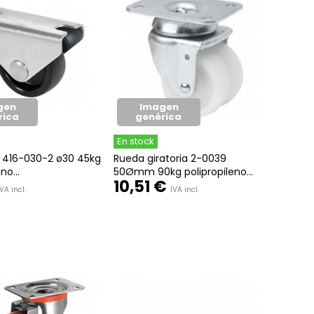
gen
Imagen
rica
genérica
En stock
a 416-030-2 ø30 45kg
Rueda giratoria 2-0039
no...
50Ømm 90kg polipropileno...
10,51 €
IVA incl.
IVA incl.