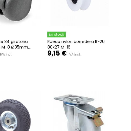
En stock
e 34 giratoria
Rueda nylon corredera R-20
o M-8 Ø35mm...
80x27 M-16
9,15 €
IVA incl.
IVA incl.