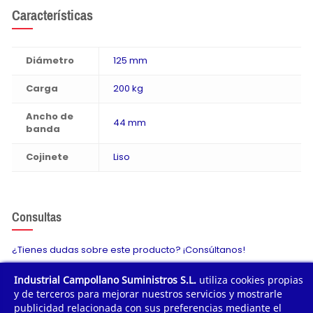
Características
Diámetro
125 mm
Carga
200 kg
Ancho de
44 mm
banda
Cojinete
Liso
Consultas
¿Tienes dudas sobre este producto? ¡Consúltanos!
Industrial Campollano Suministros S.L.
utiliza cookies propias
Envíanos tu consulta
y de terceros para mejorar nuestros servicios y mostrarle
publicidad relacionada con sus preferencias mediante el