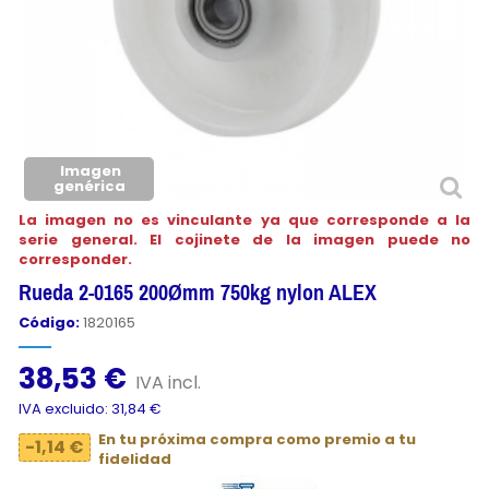
Imagen
genérica
La imagen no es vinculante ya que corresponde a la
serie general. El cojinete de la imagen puede no
corresponder.
Rueda 2-0165 200Ømm 750kg nylon ALEX
Código:
1820165
38,53 €
IVA incl.
IVA excluido: 31,84 €
En tu próxima compra como premio a tu
-1,14 €
fidelidad