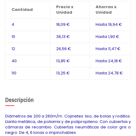
Precio x
Ahorras x
Cantidad
Unidad
Unidad
4
18,09 €
Hasta
19,94 €
10
36,13 €
Hasta
1,90 €
12
26,56 €
Hasta
11,47 €
40
13,85 €
Hasta
24,18 €
110
13,25 €
Hasta
24,78 €
Descripción
Diámetros de 200 a 260m/m. Cojinetes: liso, de bolas y rodillos.
Llanta metálica, de poliamix y de polipropileno. Con cubiertas y
cámaras de recambio. Cubiertas neumáticas de color gris o
negro. De 4, 6 lonas o impinchables.