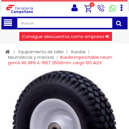
0
Consigue descuentos como empresa
Equipamiento de taller
Ruedas
Neumáticas y macizas
Rueda impinchable neum
goma WL RIFB 4-1567 260Ømm carga 100 ALEX