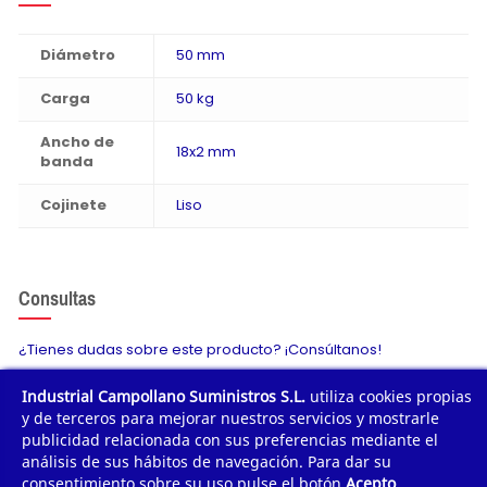
Diámetro
50 mm
Carga
50 kg
Ancho de
18x2 mm
banda
Cojinete
Liso
Consultas
¿Tienes dudas sobre este producto? ¡Consúltanos!
Industrial Campollano Suministros S.L.
utiliza cookies propias
Envíanos tu consulta
y de terceros para mejorar nuestros servicios y mostrarle
publicidad relacionada con sus preferencias mediante el
análisis de sus hábitos de navegación. Para dar su
consentimiento sobre su uso pulse el botón
Acepto
.