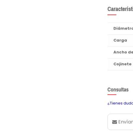
Característ
Diámetr
Carga
Ancho d
Cojinete
Consultas
¿Tienes duda
Envían