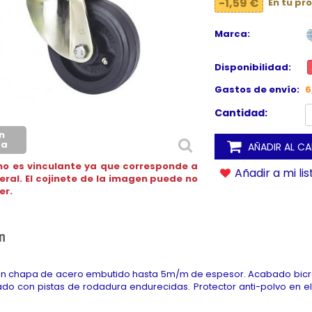
-1,59 €
En tu pr
Marca:
Disponibilidad:
Gastos de envío:
6
Cantidad:
n
ca
AÑADIR AL C
no es vinculante ya que corresponde a
Añadir a mi li
neral. El cojinete de la imagen puede no
er.
n
n chapa de acero embutido hasta 5m/m de espesor. Acabado bicrom
ado con pistas de rodadura endurecidas. Protector anti-polvo en 