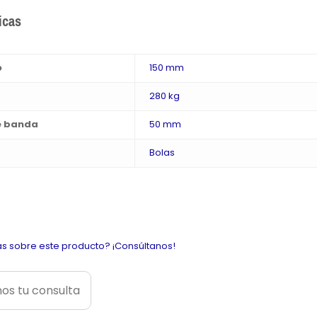
icas
o
150 mm
280 kg
e banda
50 mm
Bolas
s sobre este producto? ¡Consúltanos!
os tu consulta