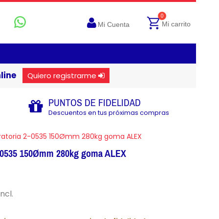
0
Mi carrito
Mi Cuenta
line
Quiero registrarme
PUNTOS DE FIDELIDAD
Descuentos en tus próximas compras
ratoria 2-0535 150Ømm 280kg goma ALEX
 2-0535 150Ømm 280kg goma ALEX
incl.