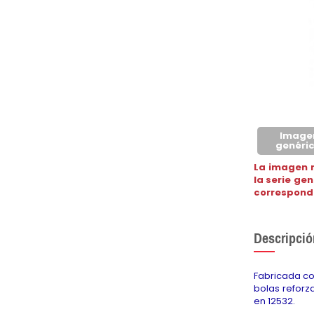
Image
genéri
La imagen 
la serie ge
correspond
Descripció
Fabricada co
bolas reforz
en 12532.