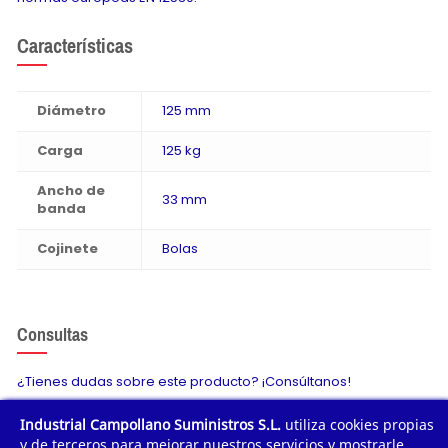
Características
Diámetro
125 mm
Carga
125 kg
Ancho de
33 mm
banda
Cojinete
Bolas
Consultas
¿Tienes dudas sobre este producto? ¡Consúltanos!
Industrial Campollano Suministros S.L.
utiliza cookies propias
Envíanos tu consulta
y de terceros para mejorar nuestros servicios y mostrarle