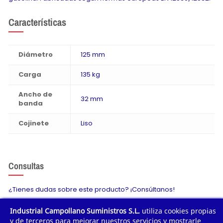
Características
Diámetro
125 mm
Carga
135 kg
Ancho de
32 mm
banda
Cojinete
Liso
Consultas
¿Tienes dudas sobre este producto? ¡Consúltanos!
Industrial Campollano Suministros S.L.
utiliza cookies propias
Envíanos tu consulta
y de terceros para mejorar nuestros servicios y mostrarle