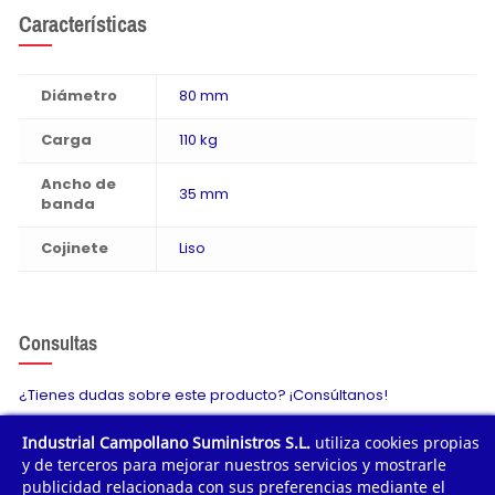
Características
Diámetro
80 mm
Carga
110 kg
Ancho de
35 mm
banda
Cojinete
Liso
Consultas
¿Tienes dudas sobre este producto? ¡Consúltanos!
Industrial Campollano Suministros S.L.
utiliza cookies propias
Envíanos tu consulta
y de terceros para mejorar nuestros servicios y mostrarle
publicidad relacionada con sus preferencias mediante el