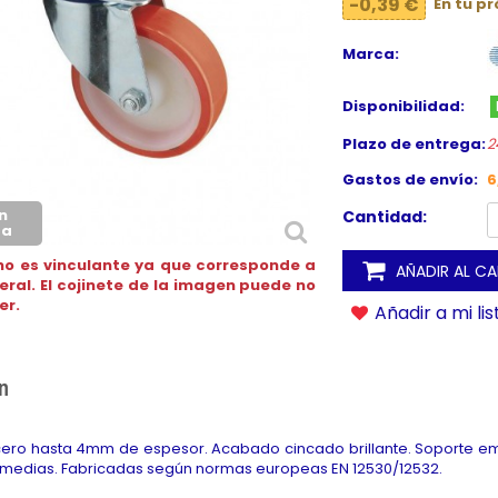
-0,39 €
En tu p
Marca:
Disponibilidad:
Plazo de entrega:
2
Gastos de envío:
6
n
Cantidad:
ca
no es vinculante ya que corresponde a
AÑADIR AL C
neral. El cojinete de la imagen puede no
er.
Añadir a mi li
n
ro hasta 4mm de espesor. Acabado cincado brillante. Soporte emb
medias. Fabricadas según normas europeas EN 12530/12532.