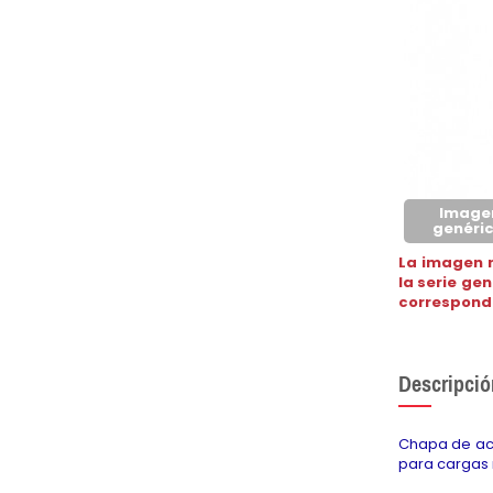
Image
genéri
La imagen 
la serie ge
correspond
Descripció
Chapa de ace
para cargas 