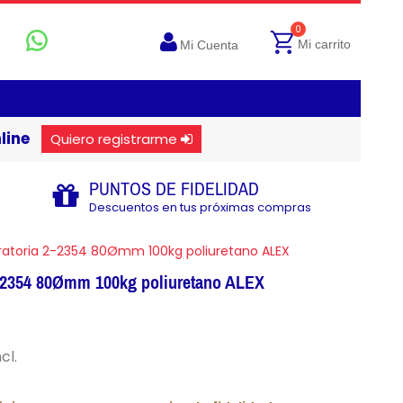
0
Mi carrito
Mi Cuenta
line
Quiero registrarme
PUNTOS DE FIDELIDAD
Descuentos en tus próximas compras
ratoria 2-2354 80Ømm 100kg poliuretano ALEX
2-2354 80Ømm 100kg poliuretano ALEX
cl.