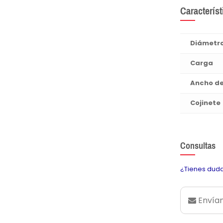
Característ
Diámetr
Carga
Ancho d
Cojinete
Consultas
¿Tienes duda
Envían