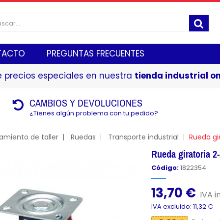
TACTO
PREGUNTAS FRECUENTES
 precios especiales en nuestra
tienda industrial on
CAMBIOS Y DEVOLUCIONES
¿Tienes algún problema con tu pedido?
amiento de taller
Ruedas
Transporte industrial
Rueda gi
Rueda giratoria 
Código:
1822354
13,70 €
IVA in
IVA excluido: 11,32 €