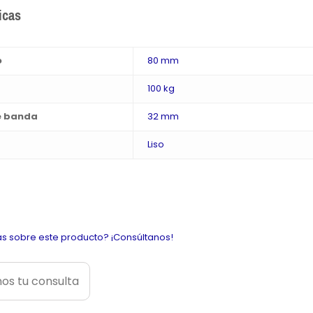
icas
o
80 mm
100 kg
e banda
32 mm
Liso
s sobre este producto? ¡Consúltanos!
os tu consulta