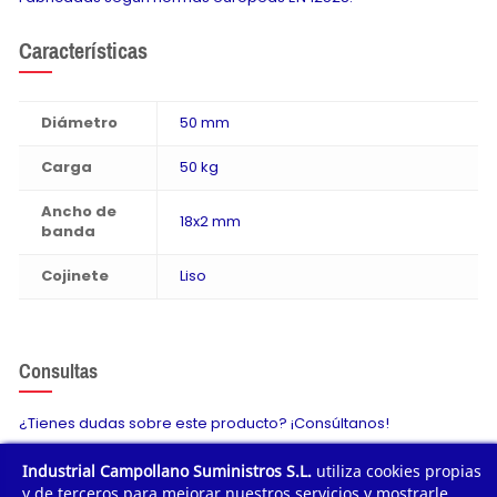
Características
Diámetro
50 mm
Carga
50 kg
Ancho de
18x2 mm
banda
Cojinete
Liso
Consultas
¿Tienes dudas sobre este producto? ¡Consúltanos!
Industrial Campollano Suministros S.L.
utiliza cookies propias
Envíanos tu consulta
y de terceros para mejorar nuestros servicios y mostrarle