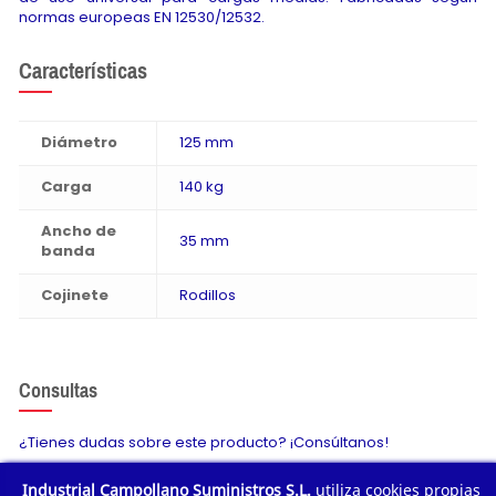
normas europeas EN 12530/12532.
Características
Diámetro
125 mm
Carga
140 kg
Ancho de
35 mm
banda
Cojinete
Rodillos
Consultas
¿Tienes dudas sobre este producto? ¡Consúltanos!
Industrial Campollano Suministros S.L.
utiliza cookies propias