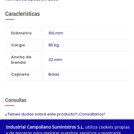
Características
Diámetro
100 mm
Carga
85 kg
Ancho de
32 mm
banda
Cojinete
Bolas
Consultas
¿Tienes dudas sobre este producto? ¡Consúltanos!
Industrial Campollano Suministros S.L.
utiliza cookies propias
Envíanos tu consulta
y de terceros para mejorar nuestros servicios y mostrarle