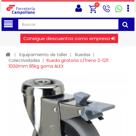
0
Consigue descuentos como empresa
Equipamiento de taller
Ruedas
Colectividades
Rueda giratoria c/freno 2-1211
100Ømm 85kg goma ALEX